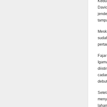
Kedua
David
jende
tampa
Meski
sudah
perta
Fajar
Igama
diist
cadan
debut
Sete
menye
lahan