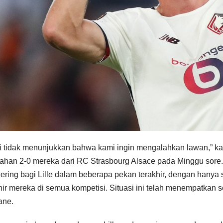
 tidak menunjukkan bahwa kami ingin mengalahkan lawan,” kat
ahan 2-0 mereka dari RC Strasbourg Alsace pada Minggu sore. 
ring bagi Lille dalam beberapa pekan terakhir, dengan hanya 
hir mereka di semua kompetisi. Situasi ini telah menempatkan 
ane.