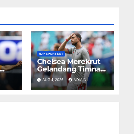
RJP SPORT NET
Chelsea Merekrut
Gelandang Timnas
Inggris Jordan
AUG 4, 2026
ADMIN
h
Henderson