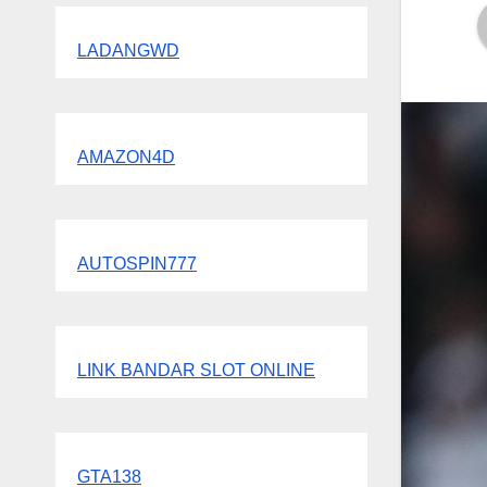
LADANGWD
AMAZON4D
AUTOSPIN777
LINK BANDAR SLOT ONLINE
GTA138