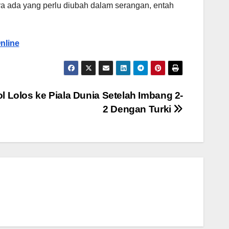
ya ada yang perlu diubah dalam serangan, entah
nline
l Lolos ke Piala Dunia Setelah Imbang 2-
2 Dengan Turki