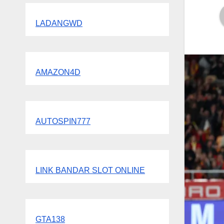
LADANGWD
AMAZON4D
AUTOSPIN777
LINK BANDAR SLOT ONLINE
GTA138