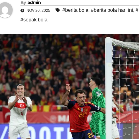
By
admin
#berita bola
,
#berita bola hari ini
,
#
NOV 20, 2025
#sepak bola