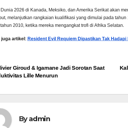
 Dunia 2026 di Kanada, Meksiko, dan Amerika Serikat akan m
but, melanjutkan rangkaian kualifikasi yang dimulai pada tahu
tahun 2010, ketika mereka mengangkat trofi di Afrika Selatan.
juga artikel:
Resident Evil Requiem Dipastikan Tak Hadapi
st
ivier Giroud & Igamane Jadi Sorotan Saat
Kal
uktivitas Lille Menurun
vigation
By
admin