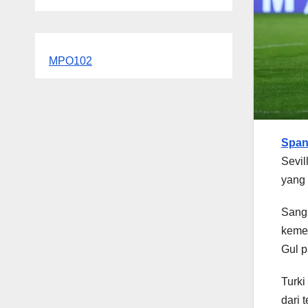
MPO102
Span
Sevil
yang 
Sang 
kemen
Gul p
Turki
dari t