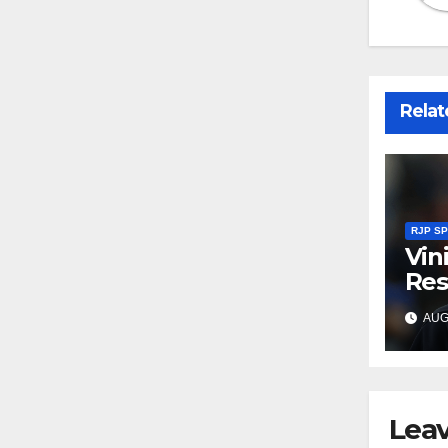
Relat
RJP SP
Vin
Res
Rea
AUG 
203
Leav