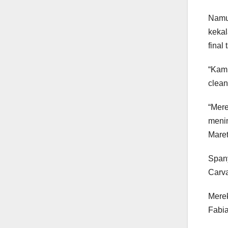
Namu
kekal
final
“Kami
clean
“Mere
menin
Maret
Spany
Carva
Merek
Fabi