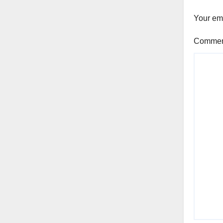
Your ema
Comme