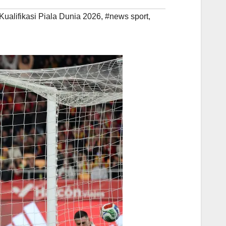
Kualifikasi Piala Dunia 2026
,
#news sport
,