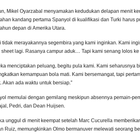
n, Mikel Oyarzabal menyamakan kedudukan delapan menit kem
ahan kandang pertama Spanyol di kualifikasi dan Turki harus p
 tahun depan di Amerika Utara.
 tidak merayakannya segembira yang kami inginkan. Kami ing
 sheet lagi. Rasanya campur aduk… Tapi kami senang lolos ke
ka menciptakan peluang, begitu pula kami. Kami seharusnya bi
gkatkan kemampuan bola mati. Kami bersemangat, tapi pertama-
. Akan ada waktu untuk bersiap.”
ol memulai dengan gemilang meskipun absennya pemain-pemai
jal, Pedri, dan Dean Huijsen.
a unggul di menit keempat setelah Marc Cucurella memberikan u
an Ruiz, memungkinkan Olmo bermanuver melewati seorang be