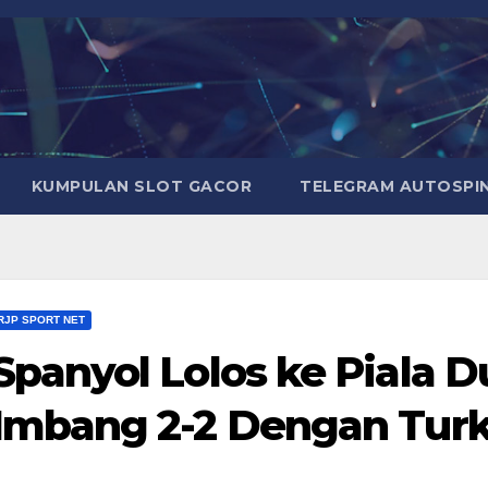
KUMPULAN SLOT GACOR
TELEGRAM AUTOSPI
RJP SPORT NET
Spanyol Lolos ke Piala D
Imbang 2-2 Dengan Turk