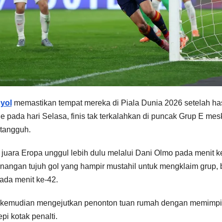
yol
memastikan tempat mereka di Piala Dunia 2026 setelah ha
le pada hari Selasa, finis tak terkalahkan di puncak Grup E me
tangguh.
juara Eropa unggul lebih dulu melalui Dani Olmo pada menit k
angan tujuh gol yang hampir mustahil untuk mengklaim grup,
ada menit ke-42.
 kemudian mengejutkan penonton tuan rumah dengan memimpin
epi kotak penalti.