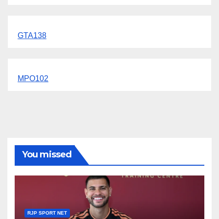
GTA138
MPO102
You missed
RJP SPORT NET