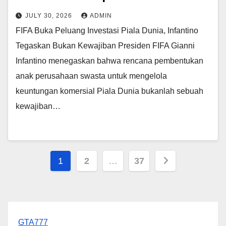
JULY 30, 2026
ADMIN
FIFA Buka Peluang Investasi Piala Dunia, Infantino
Tegaskan Bukan Kewajiban Presiden FIFA Gianni
Infantino menegaskan bahwa rencana pembentukan
anak perusahaan swasta untuk mengelola
keuntungan komersial Piala Dunia bukanlah sebuah
kewajiban…
Posts
1
2
…
37
pagination
GTA777