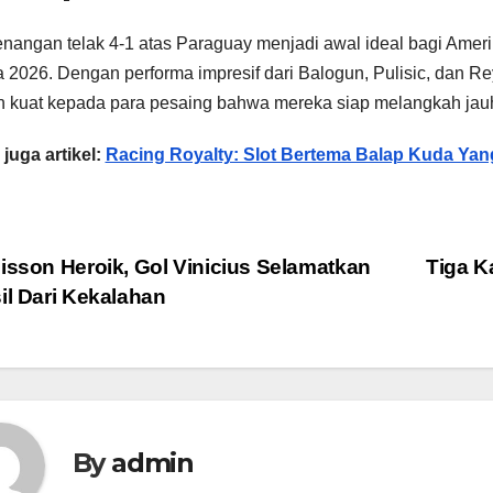
angan telak 4-1 atas Paraguay menjadi awal ideal bagi Amerik
 2026. Dengan performa impresif dari Balogun, Pulisic, dan R
 kuat kepada para pesaing bahwa mereka siap melangkah jauh
juga artikel:
Racing Royalty: Slot Bertema Balap Kuda Ya
st
isson Heroik, Gol Vinicius Selamatkan
Tiga K
il Dari Kekalahan
vigation
By
admin