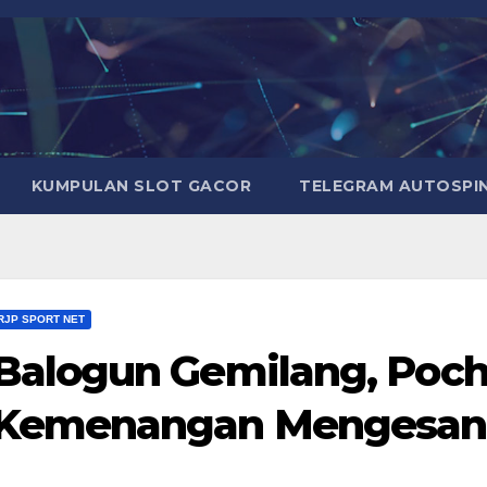
KUMPULAN SLOT GACOR
TELEGRAM AUTOSPI
RJP SPORT NET
Balogun Gemilang, Poch
Kemenangan Mengesan