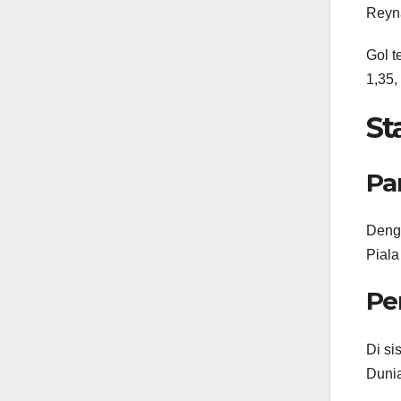
Reyna
Gol t
1,35,
St
Pa
Denga
Piala
Pe
Di si
Dunia