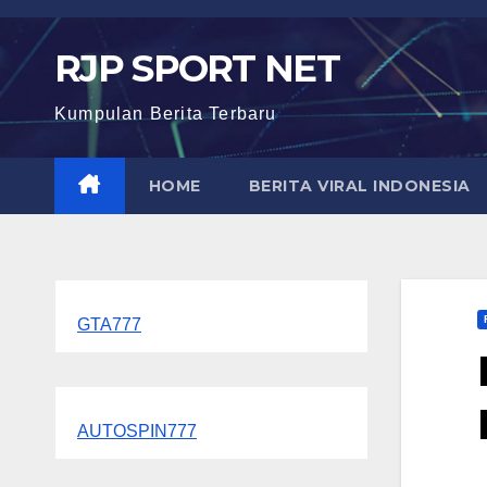
Skip
to
RJP SPORT NET
content
Kumpulan Berita Terbaru
HOME
BERITA VIRAL INDONESIA
GTA777
AUTOSPIN777