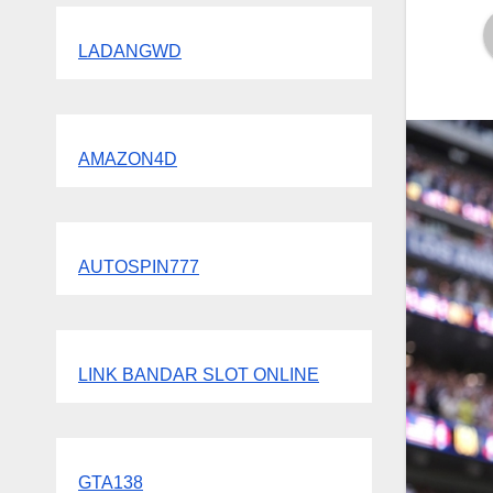
LADANGWD
AMAZON4D
AUTOSPIN777
LINK BANDAR SLOT ONLINE
GTA138