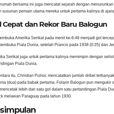
rumah bersama ini juga mencatat sejarah dengan menurunkan p
 susunan pemain utama mereka untuk pertama kalinya di ajang
l Cepat dan Rekor Baru Balogun
embuka Amerika Serikat pada menit ke-6:48 menjadi gol tercep
pembuka Piala Dunia, setelah Prancis pada 1938 (0:35) dan Je
ka Serikat juga untuk pertama kalinya memimpin dengan selisi
ndingan Piala Dunia.
tara itu, Christian Pulisic mencatatkan jumlah dribel terbanyak
ma (dua) pada babak pertama. Folarin Balogun pun mengukir s
mencetak lebih dari satu gol dalam satu pertandingan Piala D
ick melawan Paraguay pada tahun 1930.
simpulan