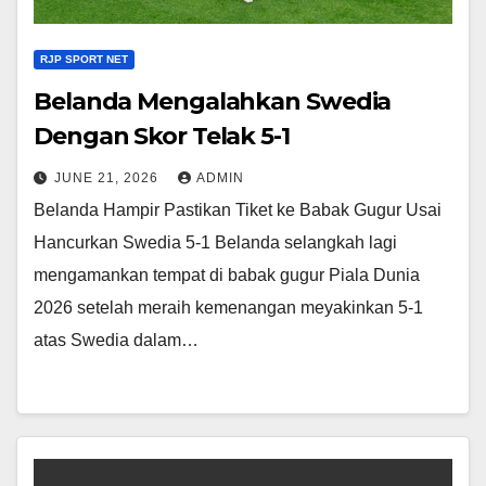
RJP SPORT NET
Belanda Mengalahkan Swedia
Dengan Skor Telak 5-1
JUNE 21, 2026
ADMIN
Belanda Hampir Pastikan Tiket ke Babak Gugur Usai
Hancurkan Swedia 5-1 Belanda selangkah lagi
mengamankan tempat di babak gugur Piala Dunia
2026 setelah meraih kemenangan meyakinkan 5-1
atas Swedia dalam…