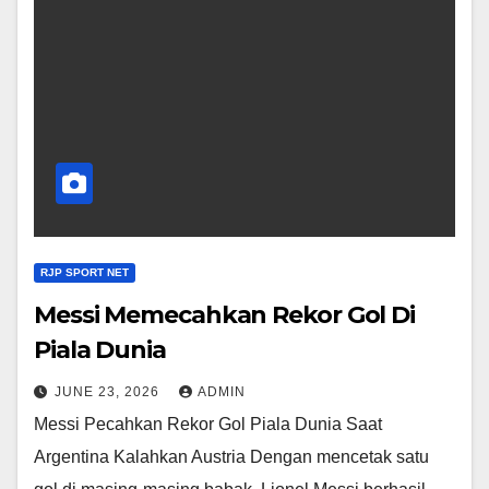
RJP SPORT NET
Messi Memecahkan Rekor Gol Di
Piala Dunia
JUNE 23, 2026
ADMIN
Messi Pecahkan Rekor Gol Piala Dunia Saat
Argentina Kalahkan Austria Dengan mencetak satu