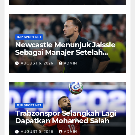
RJP SPORT NET
Newcastle Menunjuk Jaissle
Sebagai Manajer Setelah
Kepergian Howe
AUGUST 6, 2026
ADMIN
RJP SPORT NET
Trabzonspor Selangkah Lagi
Dapatkan Mohamed Salah
AUGUST 5, 2026
ADMIN