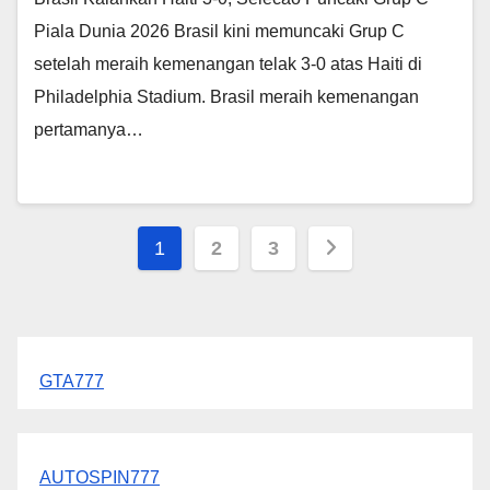
Piala Dunia 2026 Brasil kini memuncaki Grup C
setelah meraih kemenangan telak 3-0 atas Haiti di
Philadelphia Stadium. Brasil meraih kemenangan
pertamanya…
Posts
1
2
3
pagination
GTA777
AUTOSPIN777