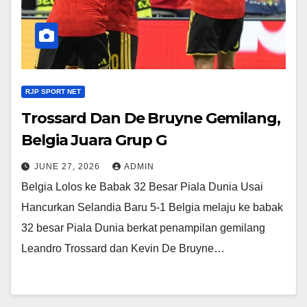
RJP SPORT NET
Trossard Dan De Bruyne Gemilang,
Belgia Juara Grup G
JUNE 27, 2026
ADMIN
Belgia Lolos ke Babak 32 Besar Piala Dunia Usai
Hancurkan Selandia Baru 5-1 Belgia melaju ke babak
32 besar Piala Dunia berkat penampilan gemilang
Leandro Trossard dan Kevin De Bruyne…