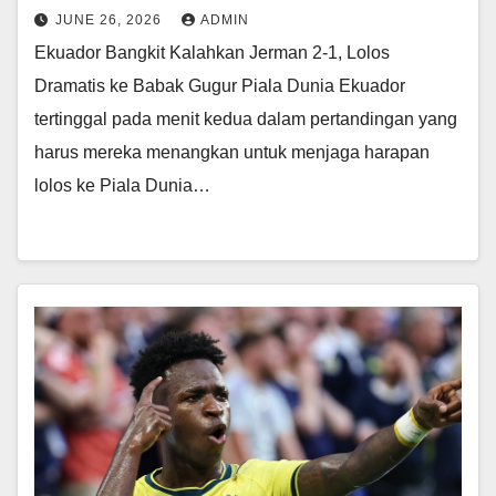
JUNE 26, 2026
ADMIN
Ekuador Bangkit Kalahkan Jerman 2-1, Lolos
Dramatis ke Babak Gugur Piala Dunia Ekuador
tertinggal pada menit kedua dalam pertandingan yang
harus mereka menangkan untuk menjaga harapan
lolos ke Piala Dunia…