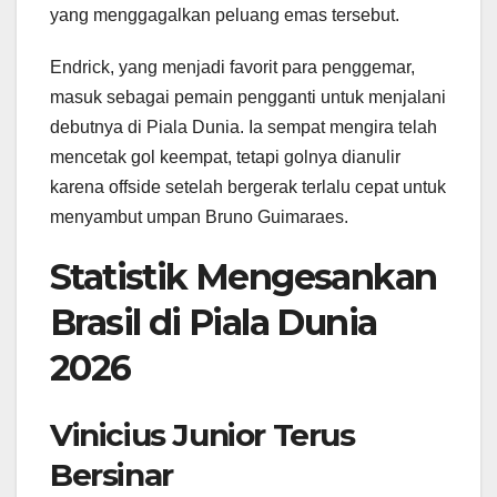
yang menggagalkan peluang emas tersebut.
Endrick, yang menjadi favorit para penggemar,
masuk sebagai pemain pengganti untuk menjalani
debutnya di Piala Dunia. Ia sempat mengira telah
mencetak gol keempat, tetapi golnya dianulir
karena offside setelah bergerak terlalu cepat untuk
menyambut umpan Bruno Guimaraes.
Statistik Mengesankan
Brasil di Piala Dunia
2026
Vinicius Junior Terus
Bersinar