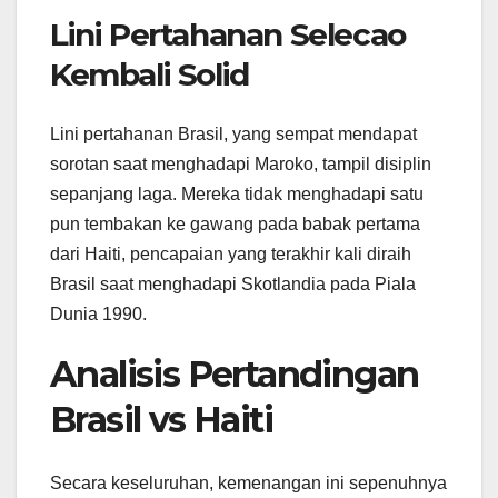
Lini Pertahanan Selecao
Kembali Solid
Lini pertahanan Brasil, yang sempat mendapat
sorotan saat menghadapi Maroko, tampil disiplin
sepanjang laga. Mereka tidak menghadapi satu
pun tembakan ke gawang pada babak pertama
dari Haiti, pencapaian yang terakhir kali diraih
Brasil saat menghadapi Skotlandia pada Piala
Dunia 1990.
Analisis Pertandingan
Brasil vs Haiti
Secara keseluruhan, kemenangan ini sepenuhnya