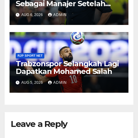
Sebagai Manajer Setelah
Kepergian Howe
AUG 6, 2026
ADMIN
RJP SPORT NET
Trabzonspor Selangkah Lagi
Dapatkan Mohamed Salah
AUG 5, 2026
ADMIN
Leave a Reply