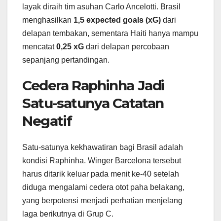
layak diraih tim asuhan Carlo Ancelotti. Brasil
menghasilkan
1,5 expected goals (xG)
dari
delapan tembakan, sementara Haiti hanya mampu
mencatat
0,25 xG
dari delapan percobaan
sepanjang pertandingan.
Cedera Raphinha Jadi
Satu-satunya Catatan
Negatif
Satu-satunya kekhawatiran bagi Brasil adalah
kondisi Raphinha. Winger Barcelona tersebut
harus ditarik keluar pada menit ke-40 setelah
diduga mengalami cedera otot paha belakang,
yang berpotensi menjadi perhatian menjelang
laga berikutnya di Grup C.