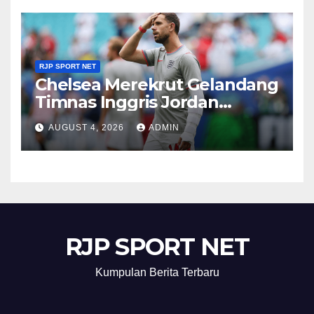
RJP SPORT NET
Chelsea Merekrut Gelandang
Timnas Inggris Jordan
Henderson
AUGUST 4, 2026
ADMIN
RJP SPORT NET
Kumpulan Berita Terbaru