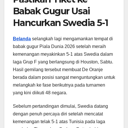
Babak Gugur Usai
Hancurkan Swedia 5-1
Belanda
selangkah lagi mengamankan tempat di
babak gugur Piala Dunia 2026 setelah meraih
kemenangan meyakinkan 5-1 atas Swedia dalam
laga Grup F yang berlangsung di Houston, Sabtu.
Hasil gemilang tersebut membuat De Oranje
berada dalam posisi sangat menguntungkan untuk
melangkah ke fase berikutnya pada turnamen
yang kini diikuti 48 negara.
Sebelum pertandingan dimulai, Swedia datang
dengan penuh percaya diri setelah mencatat
kemenangan telak 5-1 atas Tunisia pada laga