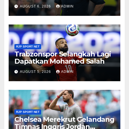
Kepergian Howe
AUGUST 6, 2026
ADMIN
RJP SPORT NET
Trabzonspor Selangkah Lagi
Dapatkan Mohamed Salah
AUGUST 5, 2026
ADMIN
RJP SPORT NET
Chelsea Merekrut Gelandang
Timnas Inggris Jordan