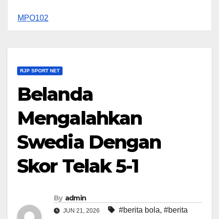
MPO102
RJP SPORT NET
Belanda
Mengalahkan
Swedia Dengan
Skor Telak 5-1
By
admin
#berita bola
,
#berita
JUN 21, 2026