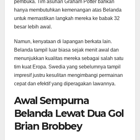
pembuka. Tim asuhan Graham Potter bahkan
hanya membutuhkan kemenangan atas Belanda
untuk memastikan langkah mereka ke babak 32
besar lebih awal.
Namun, kenyataan di lapangan berkata lain.
Belanda tampil luar biasa sejak menit awal dan
menunjukkan kualitas mereka sebagai salah satu
tim kuat Eropa. Swedia yang sebelumnya tampil
impresif justru kesulitan mengimbangi permainan
cepat dan efektif yang diperagakan lawannya.
Awal Sempurna
Belanda Lewat Dua Gol
Brian Brobbey