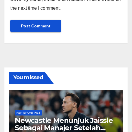
the next time I comment.
You missed
RJP SPORT NET
Newcastle Menunjuk Jaissle
Sebagai Manajer Setelah