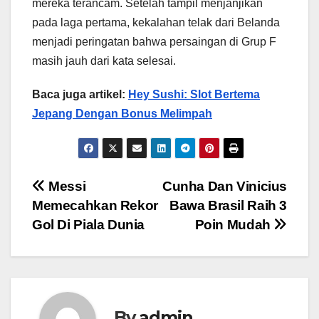
mereka terancam. Setelah tampil menjanjikan
pada laga pertama, kekalahan telak dari Belanda
menjadi peringatan bahwa persaingan di Grup F
masih jauh dari kata selesai.
Baca juga artikel:
Hey Sushi: Slot Bertema
Jepang Dengan Bonus Melimpah
Post
Messi
Cunha Dan Vinicius
Memecahkan Rekor
Bawa Brasil Raih 3
navigation
Gol Di Piala Dunia
Poin Mudah
By
admin