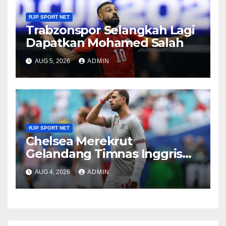
RJP SPORT NET
Trabzonspor Selangkah Lagi
Dapatkan Mohamed Salah
AUG 5, 2026
ADMIN
RJP SPORT NET
Chelsea Merekrut
Gelandang Timnas Inggris
Jordan Henderson
AUG 4, 2026
ADMIN