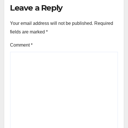
Leave a Reply
Your email address will not be published.
Required
fields are marked
*
Comment
*