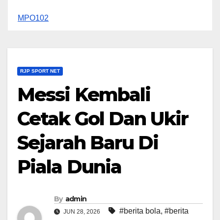
MPO102
RJP SPORT NET
Messi Kembali
Cetak Gol Dan Ukir
Sejarah Baru Di
Piala Dunia
By
admin
#berita bola
,
#berita
JUN 28, 2026