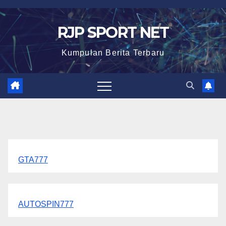
Skip
to
RJP SPORT NET
content
Kumpulan Berita Terbaru
GTA777
AUTOSPIN777