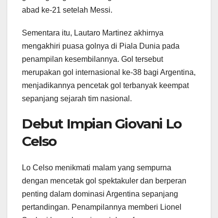
abad ke-21 setelah Messi.
Sementara itu, Lautaro Martinez akhirnya
mengakhiri puasa golnya di Piala Dunia pada
penampilan kesembilannya. Gol tersebut
merupakan gol internasional ke-38 bagi Argentina,
menjadikannya pencetak gol terbanyak keempat
sepanjang sejarah tim nasional.
Debut Impian Giovani Lo
Celso
Lo Celso menikmati malam yang sempurna
dengan mencetak gol spektakuler dan berperan
penting dalam dominasi Argentina sepanjang
pertandingan. Penampilannya memberi Lionel