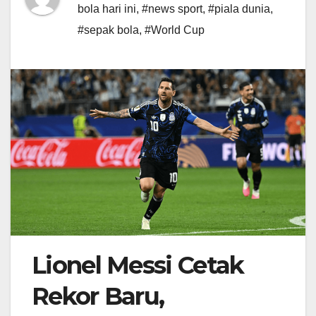
bola hari ini
,
#news sport
,
#piala dunia
,
#sepak bola
,
#World Cup
Lionel Messi Cetak
Rekor Baru,