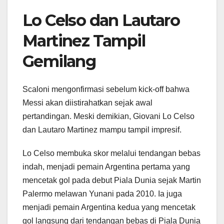
Lo Celso dan Lautaro
Martinez Tampil
Gemilang
Scaloni mengonfirmasi sebelum kick-off bahwa
Messi akan diistirahatkan sejak awal
pertandingan. Meski demikian, Giovani Lo Celso
dan Lautaro Martinez mampu tampil impresif.
Lo Celso membuka skor melalui tendangan bebas
indah, menjadi pemain Argentina pertama yang
mencetak gol pada debut Piala Dunia sejak Martin
Palermo melawan Yunani pada 2010. Ia juga
menjadi pemain Argentina kedua yang mencetak
gol langsung dari tendangan bebas di Piala Dunia