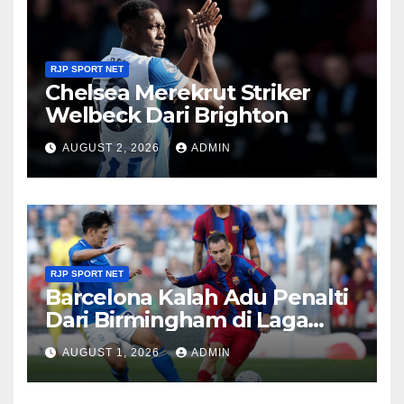
RJP SPORT NET
Chelsea Merekrut Striker
Welbeck Dari Brighton
AUGUST 2, 2026
ADMIN
RJP SPORT NET
Barcelona Kalah Adu Penalti
Dari Birmingham di Laga
Pramusim
AUGUST 1, 2026
ADMIN