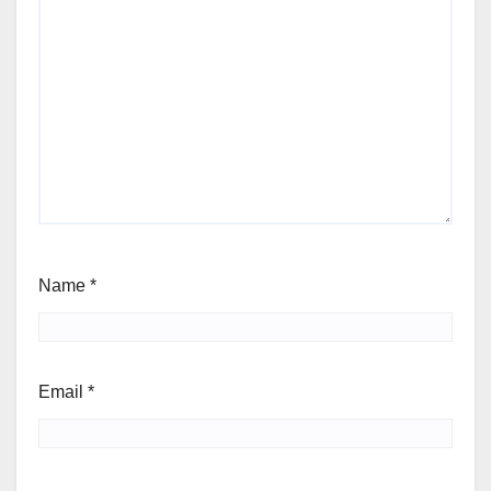
Name
*
Email
*