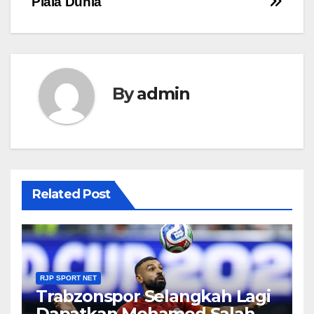
Piala Dunia
By
admin
Related Post
RJP SPORT NET
Trabzonspor Selangkah Lagi
Dapatkan Mohamed Salah