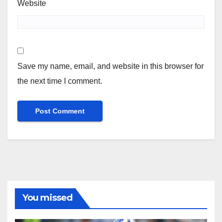
Website
Save my name, email, and website in this browser for
the next time I comment.
You missed