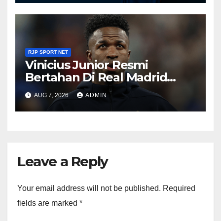
RJP SPORT NET
Vinicius Junior Resmi
Bertahan Di Real Madrid
Sampai 2032
AUG 7, 2026
ADMIN
Leave a Reply
Your email address will not be published.
Required
fields are marked
*