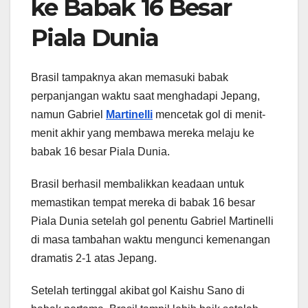
ke Babak 16 Besar
Piala Dunia
Brasil tampaknya akan memasuki babak
perpanjangan waktu saat menghadapi Jepang,
namun Gabriel
Martinelli
mencetak gol di menit-
menit akhir yang membawa mereka melaju ke
babak 16 besar Piala Dunia.
Brasil berhasil membalikkan keadaan untuk
memastikan tempat mereka di babak 16 besar
Piala Dunia setelah gol penentu Gabriel Martinelli
di masa tambahan waktu mengunci kemenangan
dramatis 2-1 atas Jepang.
Setelah tertinggal akibat gol Kaishu Sano di