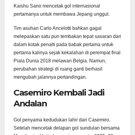
Kaishu Sano mencetak gol internasional
pertamanya untuk membawa Jepang unggul.
Tim asuhan Carlo Ancelotti bahkan gagal
melepaskan satu pun tembakan tepat sasaran dari
dalam kotak penalti pada babak pertama untuk
pertama kalinya sejak kekalahan di perempat final
Piala Dunia 2018 melawan Belgia. Namun,
perubahan strategi di ruang ganti berhasil
mengubah jalannya pertandingan.
Casemiro Kembali Jadi
Andalan
Gol penyama kedudukan lahir dari Casemiro.
Setelah mencetak delapan gol sundulan bersama