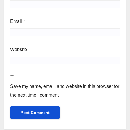
Email
*
Website
Save my name, email, and website in this browser for
the next time I comment.