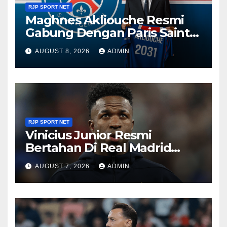
RJP SPORT NET
Maghnes Akliouche Resmi
Gabung Dengan Paris Saint-
Germain
AUGUST 8, 2026
ADMIN
RJP SPORT NET
Vinicius Junior Resmi
Bertahan Di Real Madrid
Sampai 2032
AUGUST 7, 2026
ADMIN