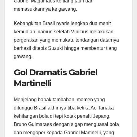
Gabriel Magalhaes ke tiang jauh dan
memasukkannya ke gawang.
Kebangkitan Brasil nyaris lengkap dua menit
kemudian, namun setelah Vinicius melakukan
pergerakan yang memukau, tendangan datarnya
berhasil ditepis Suzuki hingga membentur tiang
gawang.
Gol Dramatis Gabriel
Martinelli
Menjelang babak tambahan, momen yang
ditunggu Brasil akhirnya tiba ketika Ao Tanaka
kehilangan bola di tepi kotak penalti Jepang.
Bruno Guimaraes dengan sigap menguasai bola
dan mengoper kepada Gabriel Martinelli, yang