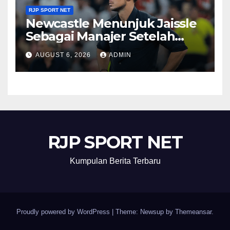
RJP SPORT NET
Newcastle Menunjuk Jaissle
Sebagai Manajer Setelah
Kepergian Howe
AUGUST 6, 2026
ADMIN
RJP SPORT NET
Kumpulan Berita Terbaru
Proudly powered by WordPress
|
Theme: Newsup by
Themeansar
.