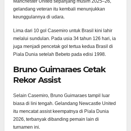
Manchester United sepanjang musim 2025–26,
gelandang veteran itu kembali menunjukkan
keunggulannya di udara.
Lima dari 10 gol Casemiro untuk Brasil kini lahir
melalui sundulan. Pada usia 34 tahun 126 hari, ia
juga menjadi pencetak gol tertua kedua Brasil di
Piala Dunia setelah Bebeto pada edisi 1998.
Bruno Guimaraes Cetak
Rekor Assist
Selain Casemiro, Bruno Guimaraes tampil luar
biasa di lini tengah. Gelandang Newcastle United
itu mencatat assist keempatnya di Piala Dunia
2026, terbanyak dibanding pemain lain di
turnamen ini.