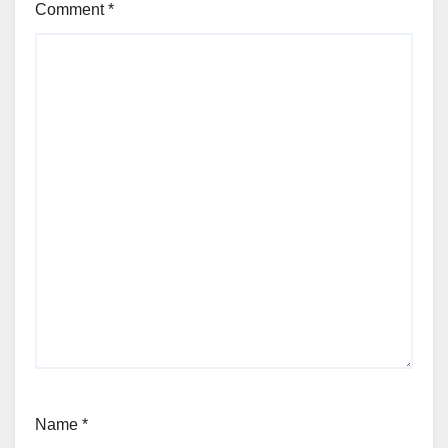
Comment
*
Name
*