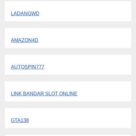
LADANGWD
AMAZON4D
AUTOSPIN777
LINK BANDAR SLOT ONLINE
GTA138