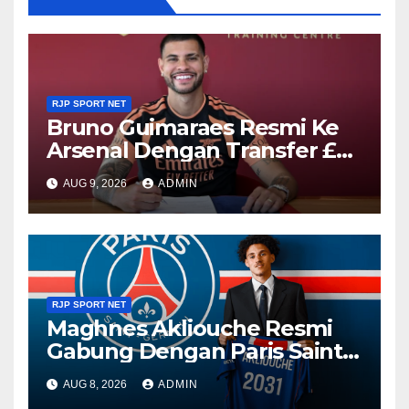
RJP SPORT NET
Bruno Guimaraes Resmi Ke
Arsenal Dengan Transfer £75
Juta
AUG 9, 2026
ADMIN
RJP SPORT NET
Maghnes Akliouche Resmi
Gabung Dengan Paris Saint-
Germain
AUG 8, 2026
ADMIN