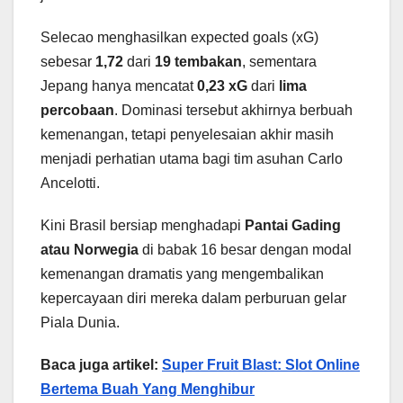
Selecao menghasilkan expected goals (xG)
sebesar
1,72
dari
19 tembakan
, sementara
Jepang hanya mencatat
0,23 xG
dari
lima
percobaan
. Dominasi tersebut akhirnya berbuah
kemenangan, tetapi penyelesaian akhir masih
menjadi perhatian utama bagi tim asuhan Carlo
Ancelotti.
Kini Brasil bersiap menghadapi
Pantai Gading
atau Norwegia
di babak 16 besar dengan modal
kemenangan dramatis yang mengembalikan
kepercayaan diri mereka dalam perburuan gelar
Piala Dunia.
Baca juga artikel:
Super Fruit Blast: Slot Online
Bertema Buah Yang Menghibur