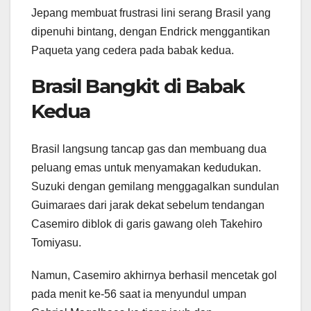
Jepang membuat frustrasi lini serang Brasil yang
dipenuhi bintang, dengan Endrick menggantikan
Paqueta yang cedera pada babak kedua.
Brasil Bangkit di Babak
Kedua
Brasil langsung tancap gas dan membuang dua
peluang emas untuk menyamakan kedudukan.
Suzuki dengan gemilang menggagalkan sundulan
Guimaraes dari jarak dekat sebelum tendangan
Casemiro diblok di garis gawang oleh Takehiro
Tomiyasu.
Namun, Casemiro akhirnya berhasil mencetak gol
pada menit ke-56 saat ia menyundul umpan