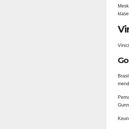
Meski
klas
Vi
Vinic
Go
Brasi
menda
Pemai
Gunn
Keung