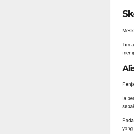
Sk
Meski
Tim a
mempe
Al
Penja
Ia be
sepak
Pada 
yang 