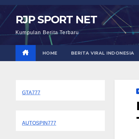
Skip
to
RJP SPORT NET
content
Kumpulan Berita Terbaru
HOME
BERITA VIRAL INDONESIA
GTA777
AUTOSPIN777