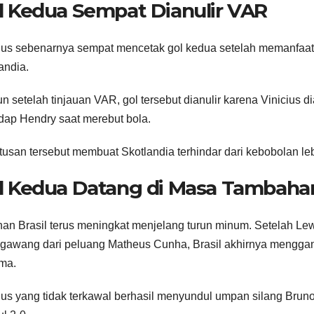
l Kedua Sempat Dianulir VAR
ius sebenarnya sempat mencetak gol kedua setelah memanfaat
andia.
 setelah tinjauan VAR, gol tersebut dianulir karena Vinicius 
dap Hendry saat merebut bola.
usan tersebut membuat Skotlandia terhindar dari kebobolan leb
l Kedua Datang di Masa Tambaha
an Brasil terus meningkat menjelang turun minum. Setelah Le
 gawang dari peluang Matheus Cunha, Brasil akhirnya mengga
ma.
ius yang tidak terkawal berhasil menyundul umpan silang Brun