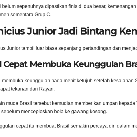
 belum sepenuhnya dipastikan finis di dua besar, kemenangan 
emen sementara Grup C.
nicius Junior Jadi Bintang K
ius Junior tampil luar biasa sepanjang pertandingan dan menja
l Cepat Membuka Keunggulan Bra
l membuka keunggulan pada menit ketujuh setelah kesalahan 
pat tekanan dari Rayan.
n muda Brasil tersebut kemudian memberikan umpan kepada V
 sebelum menceploskan bola ke gawang kosong.
gulan cepat itu membuat Brasil semakin percaya diri dalam m