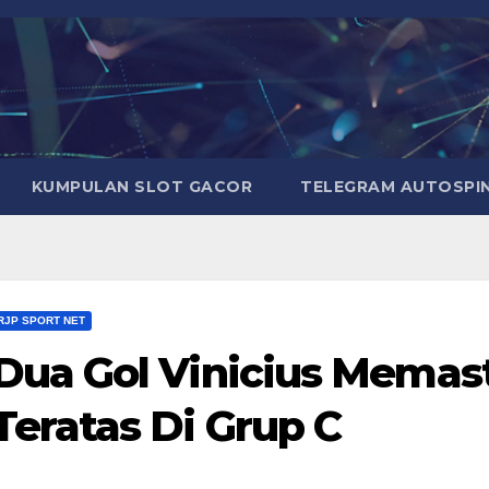
KUMPULAN SLOT GACOR
TELEGRAM AUTOSPI
RJP SPORT NET
Dua Gol Vinicius Memast
Teratas Di Grup C