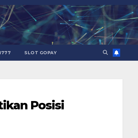
N777
SLOT GOPAY
ikan Posisi