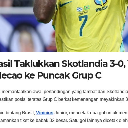
asil Taklukkan Skotlandia 3-0,
lecao ke Puncak Grup C
l memanfaatkan awal pertandingan yang lambat dari Skotlandi
tikan posisi teratas Grup C berkat kemenangan meyakinkan 3-
n bintang Brasil,
Vinicius
Junior, mencetak dua gol untuk mem
mankan tiket ke babak 32 besar. Satu gol lainnya dicetak ol