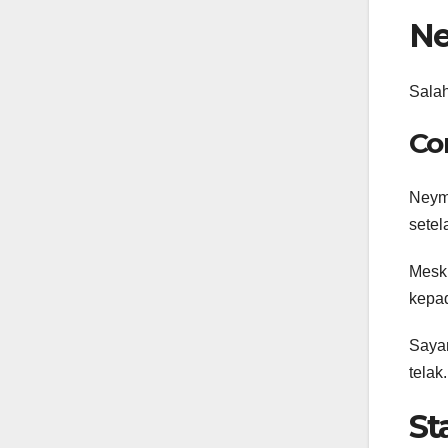
Ne
Salah
Co
Neyma
setel
Meski
kepad
Sayan
telak.
St