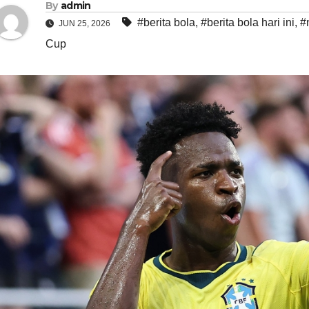
By
admin
#berita bola
,
#berita bola hari ini
,
#
JUN 25, 2026
Cup