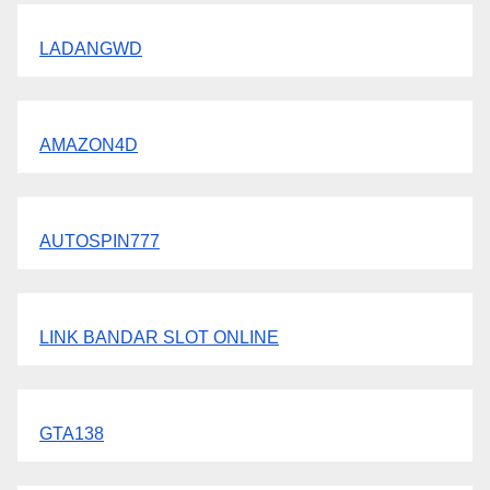
LADANGWD
AMAZON4D
AUTOSPIN777
LINK BANDAR SLOT ONLINE
GTA138