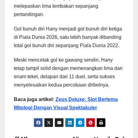
melepaskan lima tembakan sepanjang
pertandingan.
Gol bunuh diri Hany menjadi gol bunuh diri ketiga
di Piala Dunia 2026, satu lebih banyak dibanding
total gol bunuh diri sepanjang Piala Dunia 2022.
Meski mencetak gol ke gawang sendiri, Hany
tetap tampil solid dengan memenangkan lima dari
enam tekel, delapan dari 11 duel, serta sukses
menyelesaikan kedua percobaan dribelnya.
Baca juga artikel:
Zeus Deluxe: Slot Bertema
Mitologi Dengan Visual Spektakuler