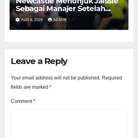
Newcastle Menunjuk Jaissle
Sebagai Manajer Setelah
Kepergian Howe
AUG 6, 2026
ADMIN
Leave a Reply
Your email address will not be published.
Required
fields are marked
*
Comment
*