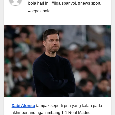
bola hari ini
,
#liga spanyol
,
#news sport
,
#sepak bola
Xabi Alonso
tampak seperti pria yang kalah pada
akhir pertandingan imbang 1-1 Real Madrid