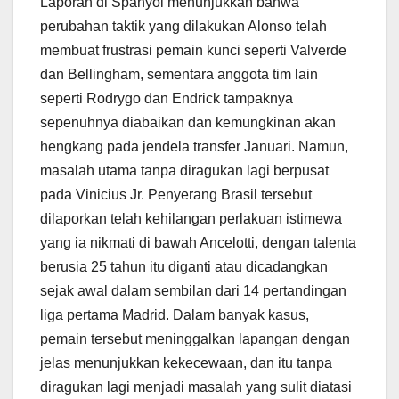
Laporan di Spanyol menunjukkan bahwa
perubahan taktik yang dilakukan Alonso telah
membuat frustrasi pemain kunci seperti Valverde
dan Bellingham, sementara anggota tim lain
seperti Rodrygo dan Endrick tampaknya
sepenuhnya diabaikan dan kemungkinan akan
hengkang pada jendela transfer Januari. Namun,
masalah utama tanpa diragukan lagi berpusat
pada Vinicius Jr. Penyerang Brasil tersebut
dilaporkan telah kehilangan perlakuan istimewa
yang ia nikmati di bawah Ancelotti, dengan talenta
berusia 25 tahun itu diganti atau dicadangkan
sejak awal dalam sembilan dari 14 pertandingan
liga pertama Madrid. Dalam banyak kasus,
pemain tersebut meninggalkan lapangan dengan
jelas menunjukkan kekecewaan, dan itu tanpa
diragukan lagi menjadi masalah yang sulit diatasi