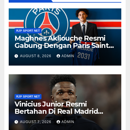
RJP SPORT NET
Maghnes Akliouche Resmi
Gabung Dengan Paris Saint-
Germain
AUGUST 8, 2026
ADMIN
RJP SPORT NET
Vinicius Junior Resmi
Bertahan Di Real Madrid
Sampai 2032
AUGUST 7, 2026
ADMIN