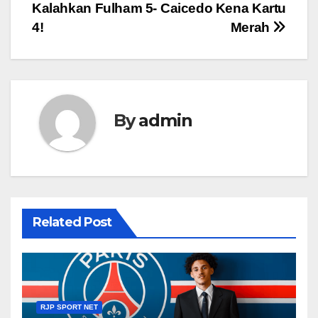
navigation
Kalahkan Fulham 5-
Caicedo Kena Kartu
4!
Merah
By
admin
Related Post
RJP SPORT NET