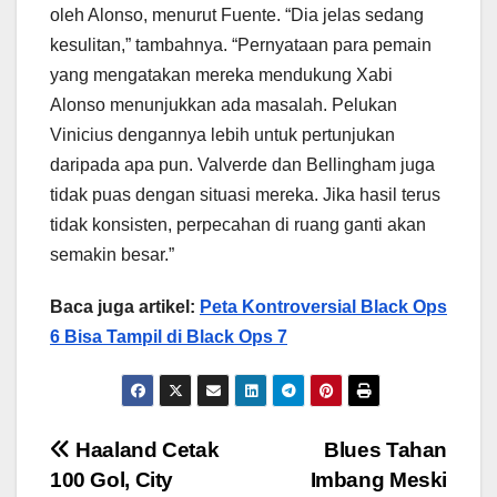
oleh Alonso, menurut Fuente. “Dia jelas sedang
kesulitan,” tambahnya. “Pernyataan para pemain
yang mengatakan mereka mendukung Xabi
Alonso menunjukkan ada masalah. Pelukan
Vinicius dengannya lebih untuk pertunjukan
daripada apa pun. Valverde dan Bellingham juga
tidak puas dengan situasi mereka. Jika hasil terus
tidak konsisten, perpecahan di ruang ganti akan
semakin besar.”
Baca juga artikel:
Peta Kontroversial Black Ops
6 Bisa Tampil di Black Ops 7
Post
Haaland Cetak
Blues Tahan
100 Gol, City
Imbang Meski