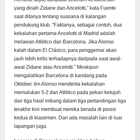
yang diraih Zidane dan Ancelotti,” kata Fuente
saat ditanya tentang suasana di kalangan
pendukung klub. “Faktanya, sebagai contoh, dua
kekalahan pertama Ancelotti di Madrid adalah
melawan Atlético dan Barcelona. Jika Alonso
kalah dalam El Clásico, para penggemar akan
jauh lebih kritis terhadapnya daripada saat awal-
awal Zidane atau Ancelotti.” Meskipun
mengalahkan Barcelona di kandang pada
Oktober, tim Alonso menderita kekalahan
memalukan 5-2 dari Atlético pada pekan ketujuh
dan tiga hasil imbang dalam tiga pertandingan liga
terakhir kini membuat mereka berada di posisi
kedua di klasemen. Dan ada masalah lain di luar
lapangan juga.