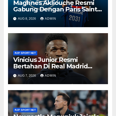
Maghnes Akliouche Resmi
Gabung Dengan Paris Saint-
Germain
AUG 8, 2026
ADMIN
RJP SPORT NET
Vinicius Junior Resmi
Bertahan Di Real Madrid
Sampai 2032
AUG 7, 2026
ADMIN
RJP SPORT NET