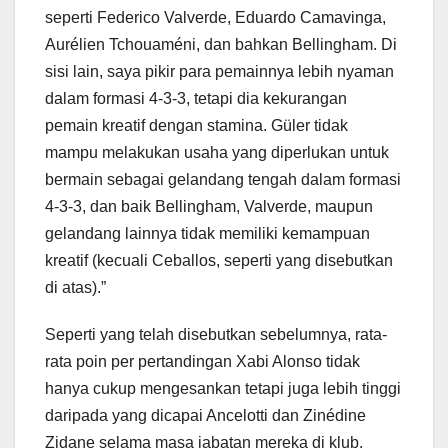
seperti Federico Valverde, Eduardo Camavinga,
Aurélien Tchouaméni, dan bahkan Bellingham. Di
sisi lain, saya pikir para pemainnya lebih nyaman
dalam formasi 4-3-3, tetapi dia kekurangan
pemain kreatif dengan stamina. Güler tidak
mampu melakukan usaha yang diperlukan untuk
bermain sebagai gelandang tengah dalam formasi
4-3-3, dan baik Bellingham, Valverde, maupun
gelandang lainnya tidak memiliki kemampuan
kreatif (kecuali Ceballos, seperti yang disebutkan
di atas).”
Seperti yang telah disebutkan sebelumnya, rata-
rata poin per pertandingan Xabi Alonso tidak
hanya cukup mengesankan tetapi juga lebih tinggi
daripada yang dicapai Ancelotti dan Zinédine
Zidane selama masa jabatan mereka di klub.