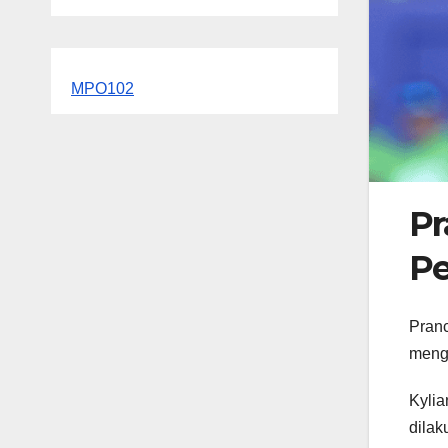
MPO102
Pr
Pe
Pranc
meng
Kylia
dilak