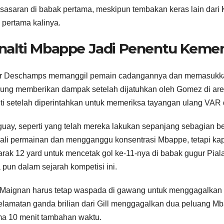
 sasaran di babak pertama, meskipun tembakan keras lain dari
 pertama kalinya.
nalti Mbappe Jadi Penentu Kem
er Deschamps memanggil pemain cadangannya dan memasukka
ung memberikan dampak setelah dijatuhkan oleh Gomez di area p
ti setelah diperintahkan untuk memeriksa tayangan ulang VAR d
uay, seperti yang telah mereka lakukan sepanjang sebagian 
li permainan dan mengganggu konsentrasi Mbappe, tetapi kapt
jarak 12 yard untuk mencetak gol ke-11-nya di babak gugur Pial
pun dalam sejarah kompetisi ini.
Maignan harus tetap waspada di gawang untuk menggagalkan up
lamatan ganda brilian dari Gill menggagalkan dua peluang Mb
a 10 menit tambahan waktu.