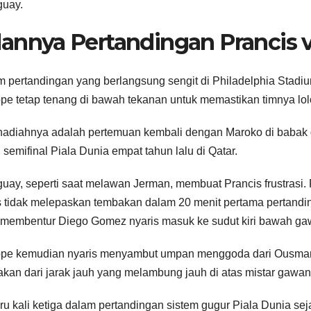
guay.
lannya Pertandingan Prancis 
 pertandingan yang berlangsung sengit di Philadelphia Stadiu
e tetap tenang di bawah tekanan untuk memastikan timnya lol
adiahnya adalah pertemuan kembali dengan Maroko di babak d
i semifinal Piala Dunia empat tahun lalu di Qatar.
uay, seperti saat melawan Jerman, membuat Prancis frustrasi. 
 tidak melepaskan tembakan dalam 20 menit pertama pertand
membentur Diego Gomez nyaris masuk ke sudut kiri bawah ga
pe kemudian nyaris menyambut umpan menggoda dari Ousman
kan dari jarak jauh yang melambung jauh di atas mistar gawang
aru kali ketiga dalam pertandingan sistem gugur Piala Dunia s