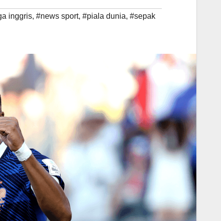
ga inggris
,
#news sport
,
#piala dunia
,
#sepak