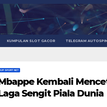
KUMPULAN SLOT GACOR
TELEGRAM AUTOSPI
RJP SPORT NET
Mbappe Kembali Mencet
Laga Sengit Piala Dunia