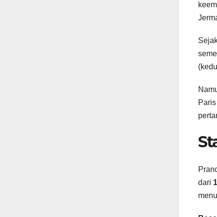
keemp
Jerma
Sejak
semen
(kedu
Namun
Paris
perta
St
Pranc
dari
menun