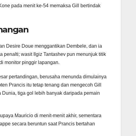
 Kone pada menit ke-54 memaksa Gill bertindak
enangan
n Desire Doue menggantikan Dembele, dan ia
enalti; wasit Ilgiz Tantashev pun menunjuk titik
i monitor pinggir lapangan.
besar pertandingan, berusaha menunda dimulainya
en Prancis itu tetap tenang dan mengecoh Gill
a Dunia, tiga gol lebih banyak daripada pemain
aya Mauricio di menit-menit akhir, sementara
appe secara beruntun saat Prancis bertahan