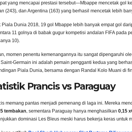
at yang mencapai prestasi tersebut—Mbappe mencetak gol ke-1
n (243), dan Argentina (163) yang berhasil mencetak lebih bany
 Piala Dunia 2018, 19 gol Mbappe lebih banyak empat gol dar
tara 11 golnya di babak gugur kompetisi andalan FIFA pada per
anya 10).
, momen penentu kemenangannya itu sangat dipengaruhi oleh
 Saint-Germain ini adalah pemain pengganti kedua yang berhas
ndingan Piala Dunia, bersama dengan Randal Kolo Muani di fi
atistik Prancis vs Paraguay
is memang pantas menjadi pemenang di laga ini. Mereka menca
15 tembakan
, sementara Paraguay hanya menghasilkan
0,15 
jukkan dominasi Les Bleus meski harus bekerja keras untuk