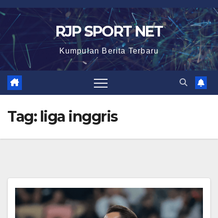
Skip
to
RJP SPORT NET
content
Kumpulan Berita Terbaru
Tag:
liga inggris