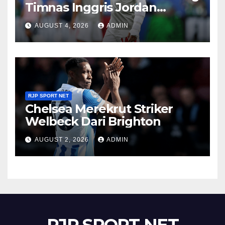
Timnas Inggris Jordan
Henderson
AUGUST 4, 2026
ADMIN
RJP SPORT NET
Chelsea Merekrut Striker
Welbeck Dari Brighton
AUGUST 2, 2026
ADMIN