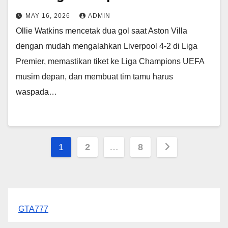
MAY 16, 2026
ADMIN
Ollie Watkins mencetak dua gol saat Aston Villa
dengan mudah mengalahkan Liverpool 4-2 di Liga
Premier, memastikan tiket ke Liga Champions UEFA
musim depan, dan membuat tim tamu harus
waspada…
Posts
1
2
…
8
pagination
GTA777