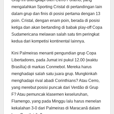
mengalahkan Sporting Cristal di pertandingan lain
dalam grup dan finis di posisi pertama dengan 13
poin. Cristal, dengan enam poin, berada di posisi
ketiga dan akan bertanding di babak play-off Copa
Sudamericana melawan salah satu tim peringkat
kedua dari kompetisi kontinental lainnya.
Kini Palmeiras menanti pengundian grup Copa
Libertadores, pada Jumat ini pukul 12.00 (waktu
Brasília) di markas Conmebol. Mereka harus
menghadapi salah satu juara grup. Mungkinkah
menghadapi rival abadi Corinthians? Atau Cerro,
yang merebut posisi puncak dari Verdão di Grup
F? Atau pemuncak klasemen keseluruhan,
Flamengo, yang pada Minggu lalu harus menelan
kekalahan 3-0 dari Palmeiras di Maracanã dalam