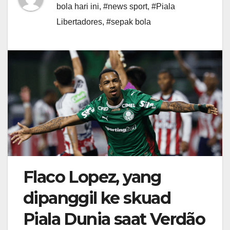
bola hari ini
,
#news sport
,
#Piala
Libertadores
,
#sepak bola
Flaco Lopez, yang
dipanggil ke skuad
Piala Dunia saat Verdão