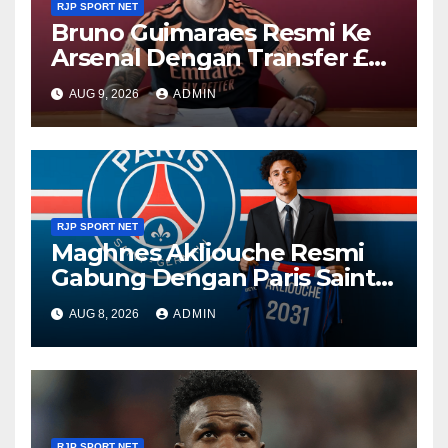
RJP SPORT NET
Bruno Guimaraes Resmi Ke
Arsenal Dengan Transfer £75
Juta
AUG 9, 2026
ADMIN
RJP SPORT NET
Maghnes Akliouche Resmi
Gabung Dengan Paris Saint-
Germain
AUG 8, 2026
ADMIN
RJP SPORT NET