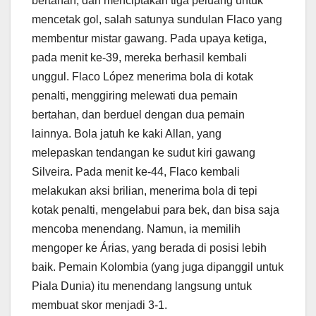
bertahan, dan menciptakan tiga peluang untuk
mencetak gol, salah satunya sundulan Flaco yang
membentur mistar gawang. Pada upaya ketiga,
pada menit ke-39, mereka berhasil kembali
unggul. Flaco López menerima bola di kotak
penalti, menggiring melewati dua pemain
bertahan, dan berduel dengan dua pemain
lainnya. Bola jatuh ke kaki Allan, yang
melepaskan tendangan ke sudut kiri gawang
Silveira. Pada menit ke-44, Flaco kembali
melakukan aksi brilian, menerima bola di tepi
kotak penalti, mengelabui para bek, dan bisa saja
mencoba menendang. Namun, ia memilih
mengoper ke Árias, yang berada di posisi lebih
baik. Pemain Kolombia (yang juga dipanggil untuk
Piala Dunia) itu menendang langsung untuk
membuat skor menjadi 3-1.