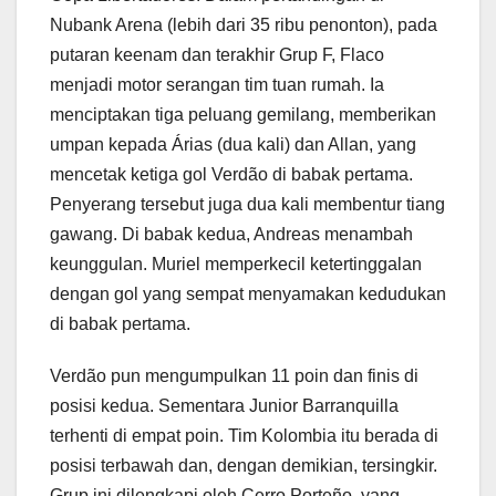
Nubank Arena (lebih dari 35 ribu penonton), pada
putaran keenam dan terakhir Grup F, Flaco
menjadi motor serangan tim tuan rumah. Ia
menciptakan tiga peluang gemilang, memberikan
umpan kepada Árias (dua kali) dan Allan, yang
mencetak ketiga gol Verdão di babak pertama.
Penyerang tersebut juga dua kali membentur tiang
gawang. Di babak kedua, Andreas menambah
keunggulan. Muriel memperkecil ketertinggalan
dengan gol yang sempat menyamakan kedudukan
di babak pertama.
Verdão pun mengumpulkan 11 poin dan finis di
posisi kedua. Sementara Junior Barranquilla
terhenti di empat poin. Tim Kolombia itu berada di
posisi terbawah dan, dengan demikian, tersingkir.
Grup ini dilengkapi oleh Cerro Porteño, yang