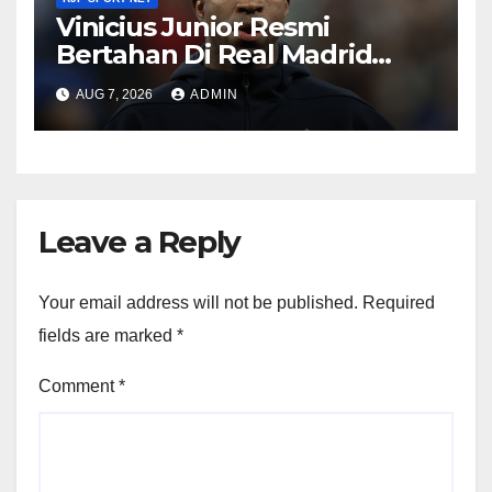
Vinicius Junior Resmi
Bertahan Di Real Madrid
Sampai 2032
AUG 7, 2026
ADMIN
Leave a Reply
Your email address will not be published.
Required
fields are marked
*
Comment
*