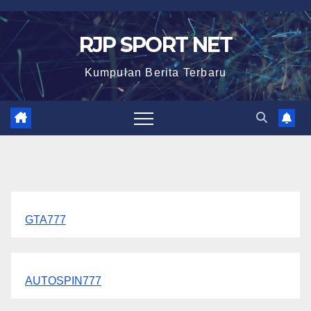
Skip
to
RJP SPORT NET
content
Kumpulan Berita Terbaru
GTA777
AUTOSPIN777