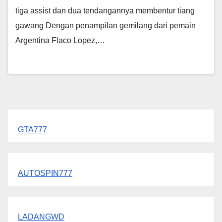
tiga assist dan dua tendangannya membentur tiang
gawang Dengan penampilan gemilang dari pemain
Argentina Flaco Lopez,…
GTA777
AUTOSPIN777
LADANGWD