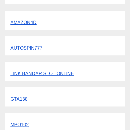
AMAZON4D
AUTOSPIN777
LINK BANDAR SLOT ONLINE
GTA138
MPO102