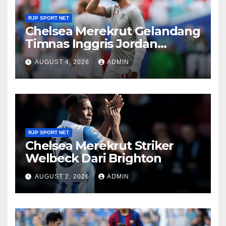
RJP SPORT NET
Chelsea Merekrut Gelandang
Timnas Inggris Jordan
Henderson
AUGUST 4, 2026
ADMIN
RJP SPORT NET
Chelsea Merekrut Striker
Welbeck Dari Brighton
AUGUST 2, 2026
ADMIN