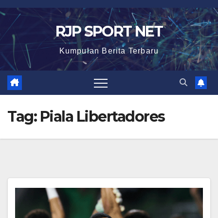
Skip
to
RJP SPORT NET
content
Kumpulan Berita Terbaru
Tag:
Piala Libertadores