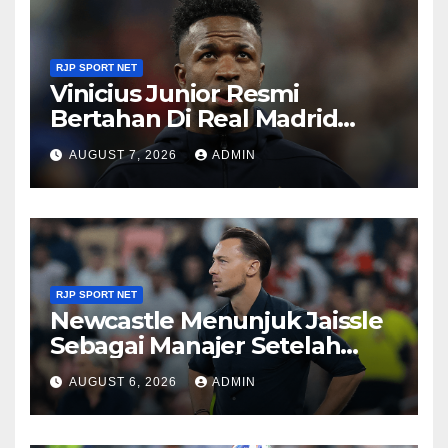
RJP SPORT NET
Vinicius Junior Resmi
Bertahan Di Real Madrid
Sampai 2032
AUGUST 7, 2026
ADMIN
RJP SPORT NET
Newcastle Menunjuk Jaissle
Sebagai Manajer Setelah
Kepergian Howe
AUGUST 6, 2026
ADMIN