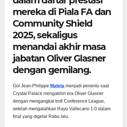
dalam daftar prestasi
mereka di Piala FA dan
Community Shield
2025, sekaligus
menandai akhir masa
jabatan Oliver Glasner
dengan gemilang.
Gol Jean-Philippe
Mateta
menjadi penentu saat
Crystal Palace mengakhiri era Oliver Glasner
dengan mengangkat trofi Conference League,
setelah mengalahkan Rayo Vallecano 1-0 dalam
final yang digelar Rabu lalu.