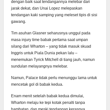
dengan baik saat tendangannya melebar dari
jarak dekat, dan Unai Lopez melepaskan
tendangan kaki samping yang meleset tipis di sisi
gawang.
Tim asuhan Glasner seharusnya unggul pada
masa injury time babak pertama saat umpan
silang dari Wharton – yang tidak masuk skuad
Inggris untuk Piala Dunia pekan lalu –
menemukan Tyrick Mitchell di tiang jauh, namun
sundulan melayangnya melebar.
Namun, Palace tidak perlu menunggu lama untuk
mencetak gol di babak kedua.
Enam menit setelah babak kedua dimulai,
Wharton melaju ke tepi kotak penalti tanpa
hambatan, dan meski tendangan kerasnya