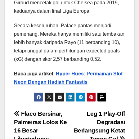
Giroud mencetak gol untuk Chelsea pada 2019,
keduanya dalam final Liga Europa.
Secara keseluruhan, Palace pantas menjadi
pemenang. Mereka hanya memiliki satu tembakan
lebih banyak daripada Rayo (11 berbanding 10),
tetapi unggul dalam perhitungan expected goals
(xG) dengan skor 2,57 berbanding 0,52.
Baca juga artikel:
Hyper Hues: Permainan Slot
Neon Dengan Hadiah Fantastis
Post
Flaco Bersinar,
Leg 1 Play-Off
Palmeiras Lolos Ke
Degradasi
navigation
16 Besar
Berlangsung Ketat
Libertadores
Tanpa Gol