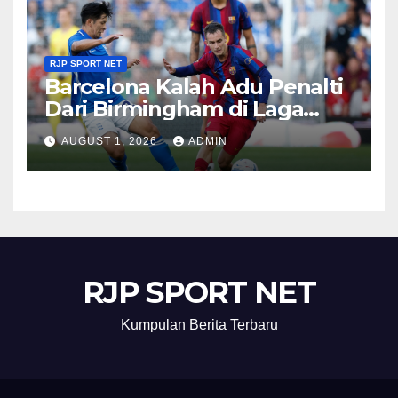
RJP SPORT NET
Barcelona Kalah Adu Penalti
Dari Birmingham di Laga
Pramusim
AUGUST 1, 2026
ADMIN
RJP SPORT NET
Kumpulan Berita Terbaru