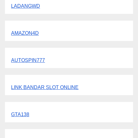
LADANGWD
AMAZON4D
AUTOSPIN777
LINK BANDAR SLOT ONLINE
GTA138