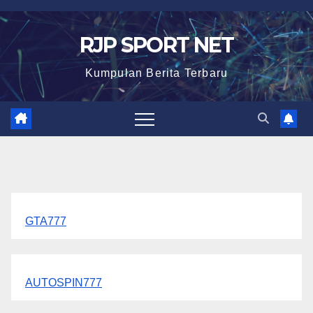
Skip
to
RJP SPORT NET
content
Kumpulan Berita Terbaru
GTA777
AUTOSPIN777