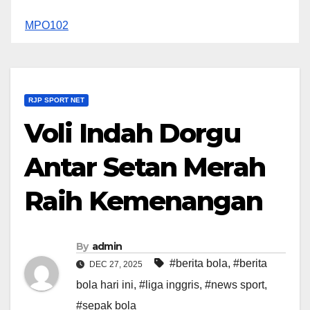
MPO102
RJP SPORT NET
Voli Indah Dorgu
Antar Setan Merah
Raih Kemenangan
By
admin
#berita bola
,
#berita
DEC 27, 2025
bola hari ini
,
#liga inggris
,
#news sport
,
#sepak bola