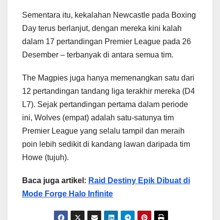
Sementara itu, kekalahan Newcastle pada Boxing
Day terus berlanjut, dengan mereka kini kalah
dalam 17 pertandingan Premier League pada 26
Desember – terbanyak di antara semua tim.
The Magpies juga hanya memenangkan satu dari
12 pertandingan tandang liga terakhir mereka (D4
L7). Sejak pertandingan pertama dalam periode
ini, Wolves (empat) adalah satu-satunya tim
Premier League yang selalu tampil dan meraih
poin lebih sedikit di kandang lawan daripada tim
Howe (tujuh).
Baca juga artikel:
Raid Destiny Epik Dibuat di
Mode Forge Halo Infinite