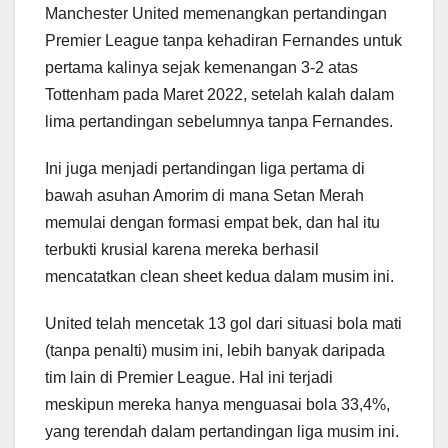
Manchester United memenangkan pertandingan
Premier League tanpa kehadiran Fernandes untuk
pertama kalinya sejak kemenangan 3-2 atas
Tottenham pada Maret 2022, setelah kalah dalam
lima pertandingan sebelumnya tanpa Fernandes.
Ini juga menjadi pertandingan liga pertama di
bawah asuhan Amorim di mana Setan Merah
memulai dengan formasi empat bek, dan hal itu
terbukti krusial karena mereka berhasil
mencatatkan clean sheet kedua dalam musim ini.
United telah mencetak 13 gol dari situasi bola mati
(tanpa penalti) musim ini, lebih banyak daripada
tim lain di Premier League. Hal ini terjadi
meskipun mereka hanya menguasai bola 33,4%,
yang terendah dalam pertandingan liga musim ini.