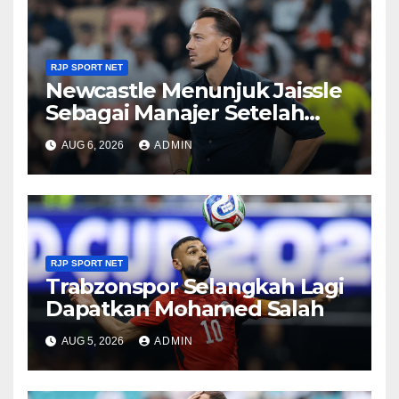
RJP SPORT NET
Newcastle Menunjuk Jaissle
Sebagai Manajer Setelah
Kepergian Howe
AUG 6, 2026
ADMIN
RJP SPORT NET
Trabzonspor Selangkah Lagi
Dapatkan Mohamed Salah
AUG 5, 2026
ADMIN