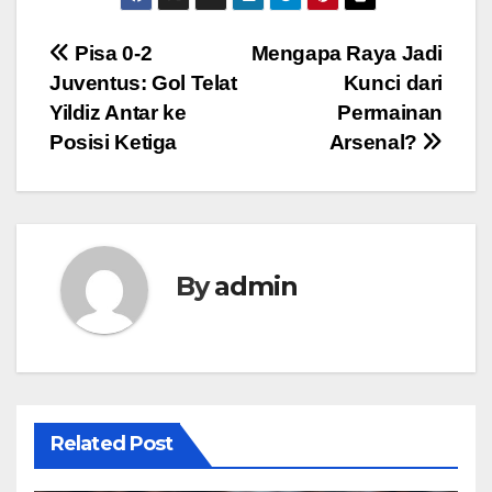
Post
Pisa 0-2
Mengapa Raya Jadi
Juventus: Gol Telat
Kunci dari
navigation
Yildiz Antar ke
Permainan
Posisi Ketiga
Arsenal?
By
admin
Related Post