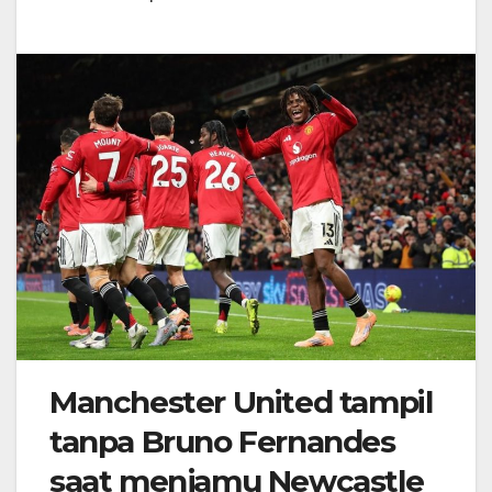
Manchester United tampil
tanpa Bruno Fernandes
saat menjamu Newcastle