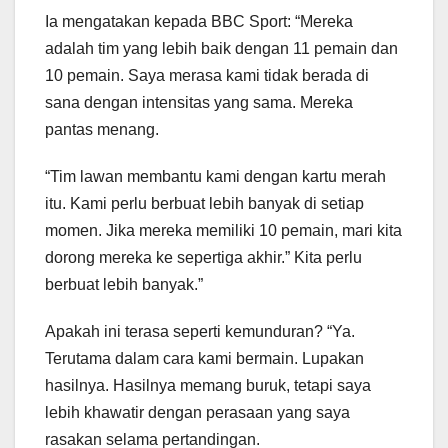
Ia mengatakan kepada BBC Sport: “Mereka
adalah tim yang lebih baik dengan 11 pemain dan
10 pemain. Saya merasa kami tidak berada di
sana dengan intensitas yang sama. Mereka
pantas menang.
“Tim lawan membantu kami dengan kartu merah
itu. Kami perlu berbuat lebih banyak di setiap
momen. Jika mereka memiliki 10 pemain, mari kita
dorong mereka ke sepertiga akhir.” Kita perlu
berbuat lebih banyak.”
Apakah ini terasa seperti kemunduran? “Ya.
Terutama dalam cara kami bermain. Lupakan
hasilnya. Hasilnya memang buruk, tetapi saya
lebih khawatir dengan perasaan yang saya
rasakan selama pertandingan.