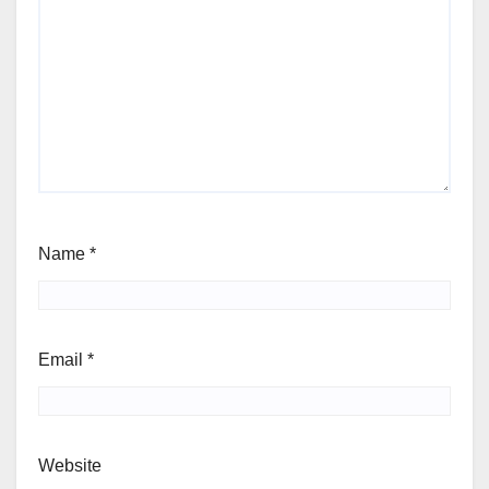
Name
*
Email
*
Website