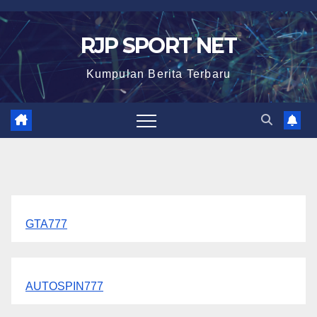
Skip
to
RJP SPORT NET
content
Kumpulan Berita Terbaru
GTA777
AUTOSPIN777