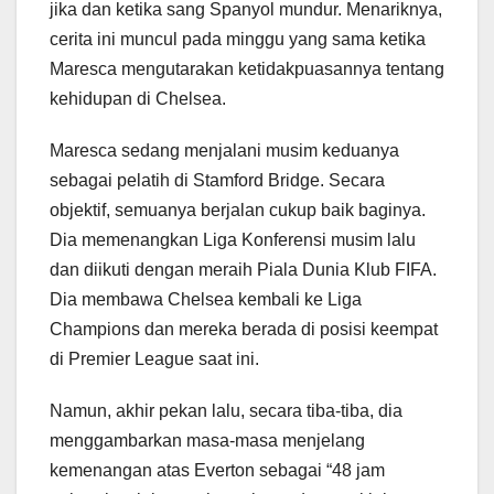
jika dan ketika sang Spanyol mundur. Menariknya,
cerita ini muncul pada minggu yang sama ketika
Maresca mengutarakan ketidakpuasannya tentang
kehidupan di Chelsea.
Maresca sedang menjalani musim keduanya
sebagai pelatih di Stamford Bridge. Secara
objektif, semuanya berjalan cukup baik baginya.
Dia memenangkan Liga Konferensi musim lalu
dan diikuti dengan meraih Piala Dunia Klub FIFA.
Dia membawa Chelsea kembali ke Liga
Champions dan mereka berada di posisi keempat
di Premier League saat ini.
Namun, akhir pekan lalu, secara tiba-tiba, dia
menggambarkan masa-masa menjelang
kemenangan atas Everton sebagai “48 jam