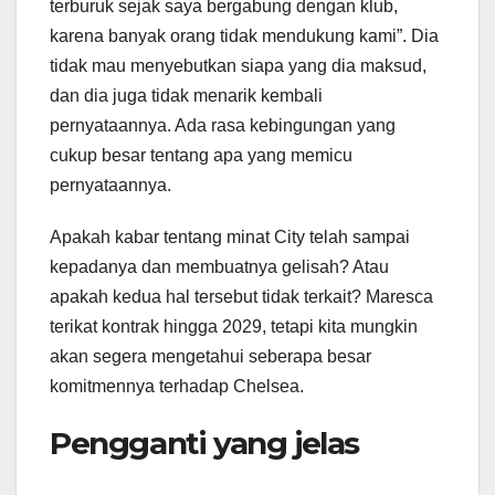
terburuk sejak saya bergabung dengan klub,
karena banyak orang tidak mendukung kami”. Dia
tidak mau menyebutkan siapa yang dia maksud,
dan dia juga tidak menarik kembali
pernyataannya. Ada rasa kebingungan yang
cukup besar tentang apa yang memicu
pernyataannya.
Apakah kabar tentang minat City telah sampai
kepadanya dan membuatnya gelisah? Atau
apakah kedua hal tersebut tidak terkait? Maresca
terikat kontrak hingga 2029, tetapi kita mungkin
akan segera mengetahui seberapa besar
komitmennya terhadap Chelsea.
Pengganti yang jelas