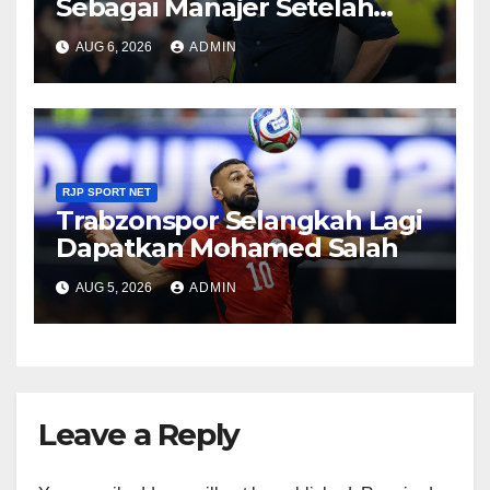
Sebagai Manajer Setelah
Kepergian Howe
AUG 6, 2026
ADMIN
RJP SPORT NET
Trabzonspor Selangkah Lagi
Dapatkan Mohamed Salah
AUG 5, 2026
ADMIN
Leave a Reply