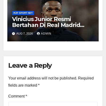
RJP SPORT NET
Vinicius Junior Resmi
Bertahan Di Real Madrid
Sampai 2032
AUG 7, 2026
ADMIN
Leave a Reply
Your email address will not be published.
Required
fields are marked
*
Comment
*