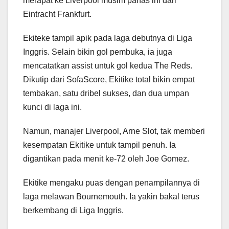
merapat ke Liverpool musim panas ini dari
Eintracht Frankfurt.
Ekiteke tampil apik pada laga debutnya di Liga
Inggris. Selain bikin gol pembuka, ia juga
mencatatkan assist untuk gol kedua The Reds.
Dikutip dari SofaScore, Ekitike total bikin empat
tembakan, satu dribel sukses, dan dua umpan
kunci di laga ini.
Namun, manajer Liverpool, Arne Slot, tak memberi
kesempatan Ekitike untuk tampil penuh. Ia
digantikan pada menit ke-72 oleh Joe Gomez.
Ekitike mengaku puas dengan penampilannya di
laga melawan Bournemouth. Ia yakin bakal terus
berkembang di Liga Inggris.