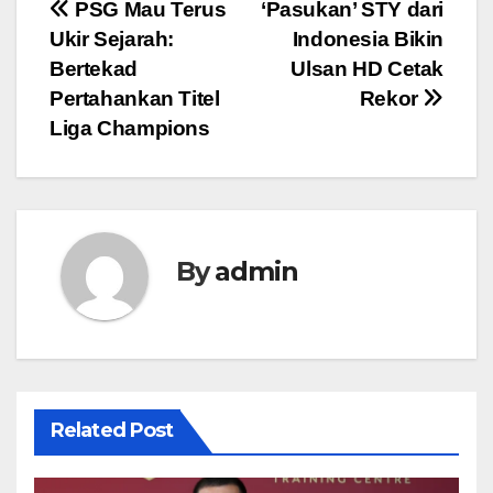
Post
PSG Mau Terus
‘Pasukan’ STY dari
Ukir Sejarah:
Indonesia Bikin
navigation
Bertekad
Ulsan HD Cetak
Pertahankan Titel
Rekor
Liga Champions
By
admin
Related Post