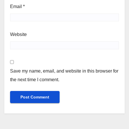
Email
*
Website
Save my name, email, and website in this browser for
the next time I comment.