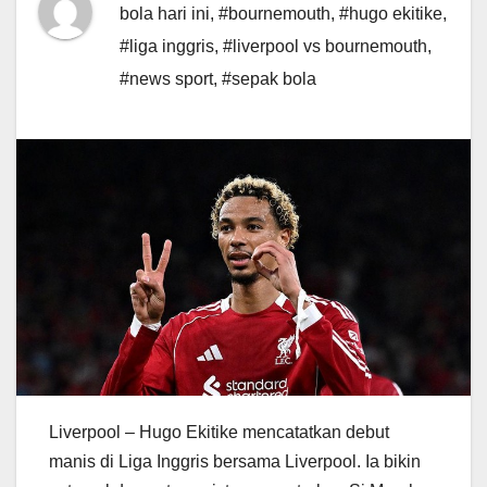
bola hari ini
,
#bournemouth
,
#hugo ekitike
,
#liga inggris
,
#liverpool vs bournemouth
,
#news sport
,
#sepak bola
Liverpool – Hugo Ekitike mencatatkan debut
manis di Liga Inggris bersama Liverpool. Ia bikin