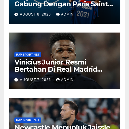
Gabung Dengan Paris Saint-
Germain
AUGUST 8, 2026
ADMIN
RJP SPORT NET
Vinicius Junior Resmi
Bertahan Di Real Madrid
Sampai 2032
AUGUST 7, 2026
ADMIN
RJP SPORT NET
Newcastle Menunjuk Jaissle