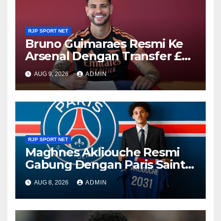
RJP SPORT NET
Bruno Guimaraes Resmi Ke
Arsenal Dengan Transfer £75
Juta
AUG 9, 2026
ADMIN
RJP SPORT NET
Maghnes Akliouche Resmi
Gabung Dengan Paris Saint-
Germain
AUG 8, 2026
ADMIN