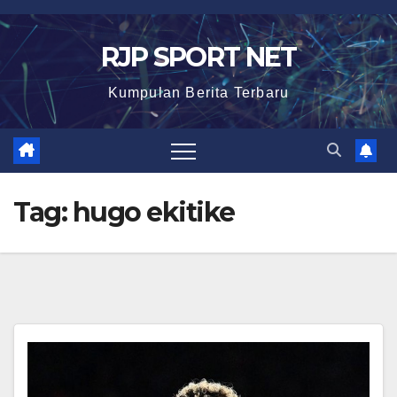
Skip
to
RJP SPORT NET
content
Kumpulan Berita Terbaru
Tag:
hugo ekitike