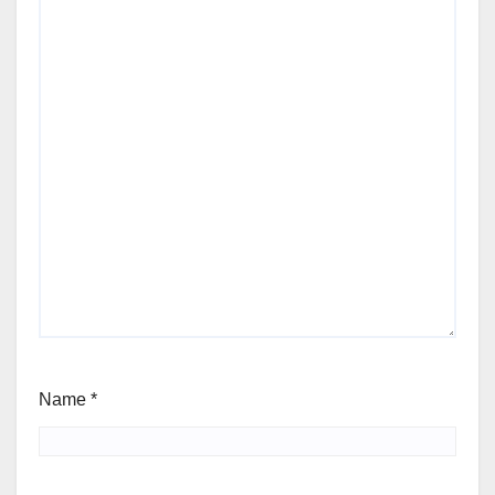
Name
*