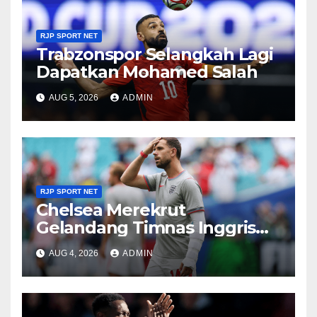
RJP SPORT NET
Trabzonspor Selangkah Lagi
Dapatkan Mohamed Salah
AUG 5, 2026
ADMIN
RJP SPORT NET
Chelsea Merekrut
Gelandang Timnas Inggris
Jordan Henderson
AUG 4, 2026
ADMIN