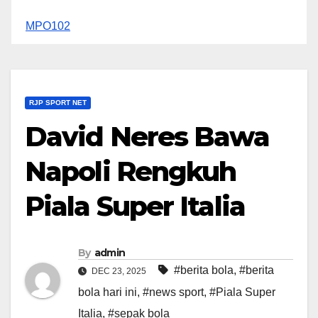
MPO102
RJP SPORT NET
David Neres Bawa
Napoli Rengkuh
Piala Super Italia
By
admin
#berita bola
,
#berita
DEC 23, 2025
bola hari ini
,
#news sport
,
#Piala Super
Italia
,
#sepak bola