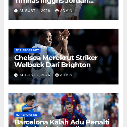
Timnas Inggris Jordan
Henderson
AUGUST 4, 2026
ADMIN
RJP SPORT NET
Chelsea Merekrut Striker
Welbeck Dari Brighton
AUGUST 2, 2026
ADMIN
RJP SPORT NET
Barcelona Kalah Adu Penalti