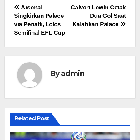
Post
Arsenal
Calvert-Lewin Cetak
Singkirkan Palace
Dua Gol Saat
navigation
via Penalti, Lolos
Kalahkan Palace
Semifinal EFL Cup
By
admin
Related Post