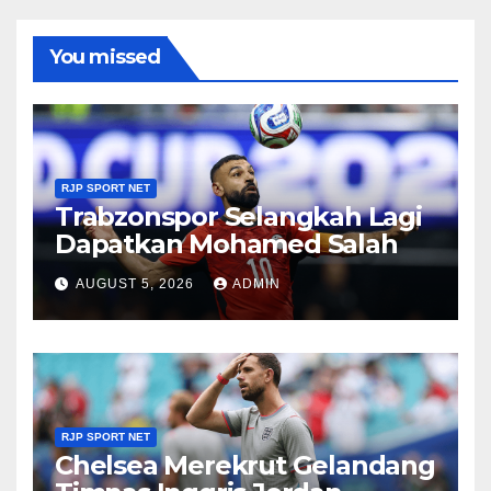
You missed
RJP SPORT NET
Trabzonspor Selangkah Lagi
Dapatkan Mohamed Salah
AUGUST 5, 2026
ADMIN
RJP SPORT NET
Chelsea Merekrut Gelandang