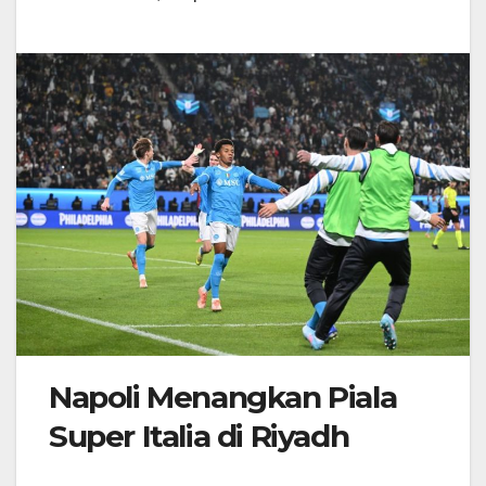
Napoli Menangkan Piala
Super Italia di Riyadh