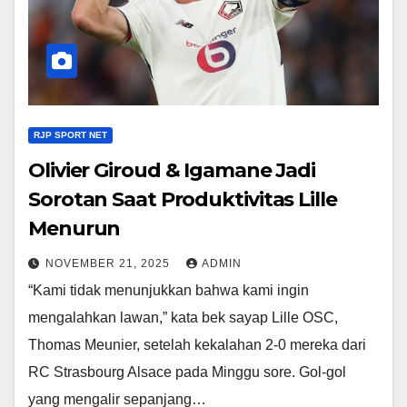
RJP SPORT NET
Olivier Giroud & Igamane Jadi
Sorotan Saat Produktivitas Lille
Menurun
NOVEMBER 21, 2025
ADMIN
“Kami tidak menunjukkan bahwa kami ingin
mengalahkan lawan,” kata bek sayap Lille OSC,
Thomas Meunier, setelah kekalahan 2-0 mereka dari
RC Strasbourg Alsace pada Minggu sore. Gol-gol
yang mengalir sepanjang…