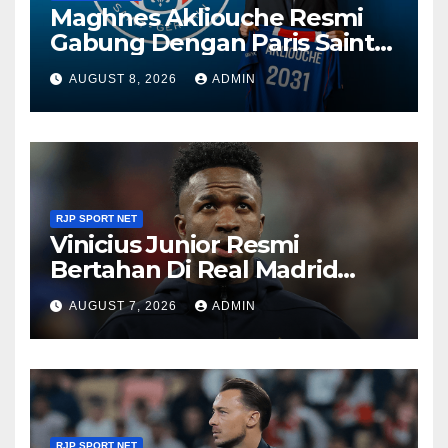
Maghnes Akliouche Resmi
Gabung Dengan Paris Saint-
Germain
AUGUST 8, 2026
ADMIN
RJP SPORT NET
Vinicius Junior Resmi
Bertahan Di Real Madrid
Sampai 2032
AUGUST 7, 2026
ADMIN
RJP SPORT NET