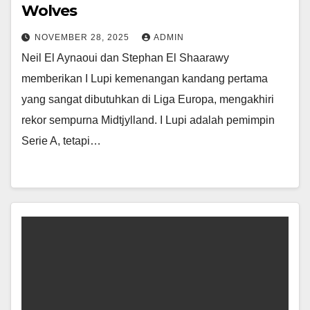
Wolves
NOVEMBER 28, 2025
ADMIN
Neil El Aynaoui dan Stephan El Shaarawy
memberikan I Lupi kemenangan kandang pertama
yang sangat dibutuhkan di Liga Europa, mengakhiri
rekor sempurna Midtjylland. I Lupi adalah pemimpin
Serie A, tetapi…