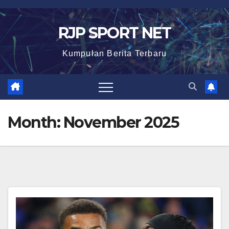
Skip
to
RJP SPORT NET
content
Kumpulan Berita Terbaru
Month:
November 2025