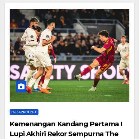
RJP SPORT NET
Kemenangan Kandang Pertama I
Lupi Akhiri Rekor Sempurna The