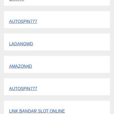
AUTOSPIN777
LADANGWD
AMAZON4D
AUTOSPIN777
LINK BANDAR SLOT ONLINE