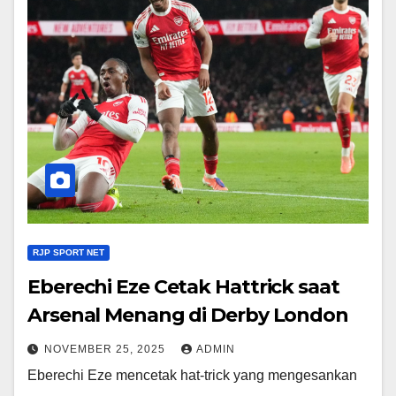
RJP SPORT NET
Eberechi Eze Cetak Hattrick saat
Arsenal Menang di Derby London
NOVEMBER 25, 2025
ADMIN
Eberechi Eze mencetak hat-trick yang mengesankan