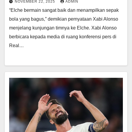
NOVEMBER 22, 2025
ADMIN
“Elche bermain sangat baik dan menampilkan sepak
bola yang bagus,” demikian pernyataan Xabi Alonso
menjelang kunjungan timnya ke Elche. Xabi Alonso
berbicara kepada media di ruang konferensi pers di
Real…