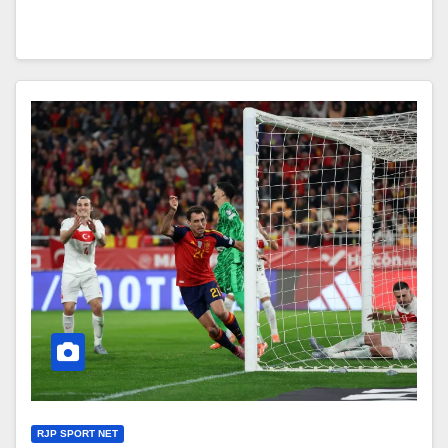
RJP SPORT NET