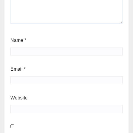
Name
*
Email
*
Website