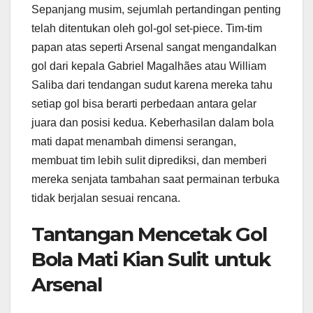
Sepanjang musim, sejumlah pertandingan penting
telah ditentukan oleh gol-gol set-piece. Tim-tim
papan atas seperti Arsenal sangat mengandalkan
gol dari kepala Gabriel Magalhães atau William
Saliba dari tendangan sudut karena mereka tahu
setiap gol bisa berarti perbedaan antara gelar
juara dan posisi kedua. Keberhasilan dalam bola
mati dapat menambah dimensi serangan,
membuat tim lebih sulit diprediksi, dan memberi
mereka senjata tambahan saat permainan terbuka
tidak berjalan sesuai rencana.
Tantangan Mencetak Gol
Bola Mati Kian Sulit untuk
Arsenal