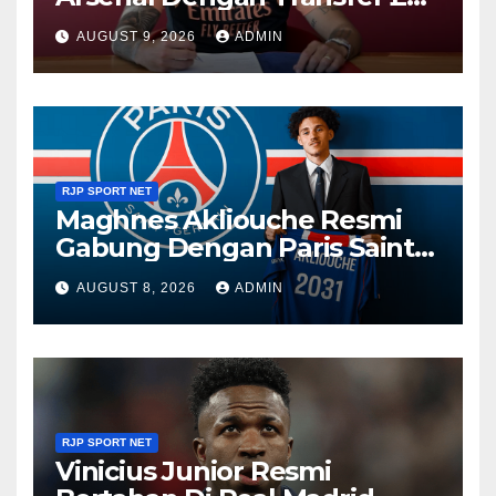
Juta
AUGUST 9, 2026
ADMIN
RJP SPORT NET
Maghnes Akliouche Resmi
Gabung Dengan Paris Saint-
Germain
AUGUST 8, 2026
ADMIN
RJP SPORT NET
Vinicius Junior Resmi