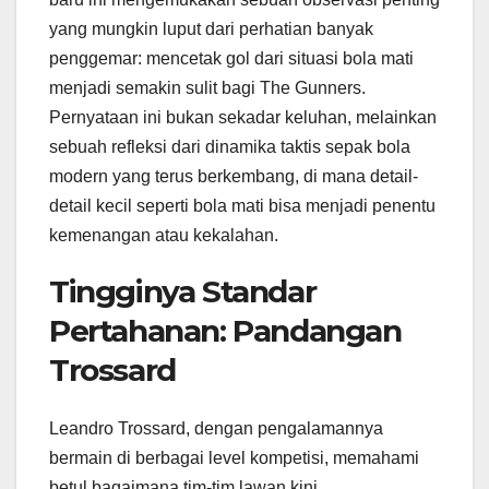
yang mungkin luput dari perhatian banyak
penggemar: mencetak gol dari situasi bola mati
menjadi semakin sulit bagi The Gunners.
Pernyataan ini bukan sekadar keluhan, melainkan
sebuah refleksi dari dinamika taktis sepak bola
modern yang terus berkembang, di mana detail-
detail kecil seperti bola mati bisa menjadi penentu
kemenangan atau kekalahan.
Tingginya Standar
Pertahanan: Pandangan
Trossard
Leandro Trossard, dengan pengalamannya
bermain di berbagai level kompetisi, memahami
betul bagaimana tim-tim lawan kini