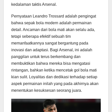
kedalaman taktis Arsenal.
Pernyataan Leandro Trossard adalah pengingat
bahwa sepak bola modern adalah permainan
detail. Ancaman dari bola mati akan selalu ada,
tetapi seberapa efektif sebuah tim
memanfaatkannya sangat bergantung pada
inovasi dan adaptasi. Bagi Arsenal, ini adalah
panggilan untuk terus berkembang dan
membuktikan bahwa mereka bisa mengatasi
rintangan, bahkan ketika mencetak gol bola mati
kian sulit. Loyalitas dan dedikasi terhadap setiap
aspek permainan inilah yang pada akhirnya akan
menentukan kesuksesan seorang juara.