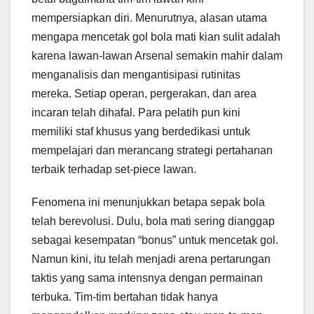
mempersiapkan diri. Menurutnya, alasan utama
mengapa mencetak gol bola mati kian sulit adalah
karena lawan-lawan Arsenal semakin mahir dalam
menganalisis dan mengantisipasi rutinitas
mereka. Setiap operan, pergerakan, dan area
incaran telah dihafal. Para pelatih pun kini
memiliki staf khusus yang berdedikasi untuk
mempelajari dan merancang strategi pertahanan
terbaik terhadap set-piece lawan.
Fenomena ini menunjukkan betapa sepak bola
telah berevolusi. Dulu, bola mati sering dianggap
sebagai kesempatan “bonus” untuk mencetak gol.
Namun kini, itu telah menjadi arena pertarungan
taktis yang sama intensnya dengan permainan
terbuka. Tim-tim bertahan tidak hanya