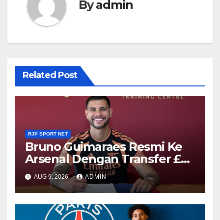
By
admin
Related Post
RJP SPORT NET
Bruno Guimaraes Resmi Ke
Arsenal Dengan Transfer £75
Juta
AUG 9, 2026
ADMIN