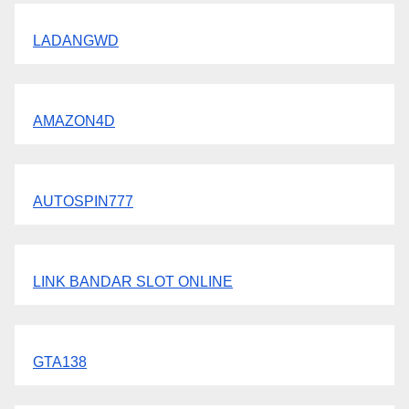
LADANGWD
AMAZON4D
AUTOSPIN777
LINK BANDAR SLOT ONLINE
GTA138