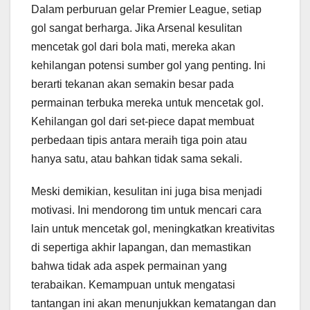
Dalam perburuan gelar Premier League, setiap
gol sangat berharga. Jika Arsenal kesulitan
mencetak gol dari bola mati, mereka akan
kehilangan potensi sumber gol yang penting. Ini
berarti tekanan akan semakin besar pada
permainan terbuka mereka untuk mencetak gol.
Kehilangan gol dari set-piece dapat membuat
perbedaan tipis antara meraih tiga poin atau
hanya satu, atau bahkan tidak sama sekali.
Meski demikian, kesulitan ini juga bisa menjadi
motivasi. Ini mendorong tim untuk mencari cara
lain untuk mencetak gol, meningkatkan kreativitas
di sepertiga akhir lapangan, dan memastikan
bahwa tidak ada aspek permainan yang
terabaikan. Kemampuan untuk mengatasi
tantangan ini akan menunjukkan kematangan dan