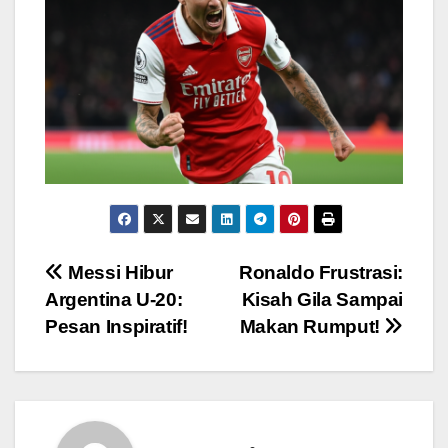
Post
Messi Hibur
Ronaldo Frustrasi:
Argentina U-20:
Kisah Gila Sampai
navigation
Pesan Inspiratif!
Makan Rumput!