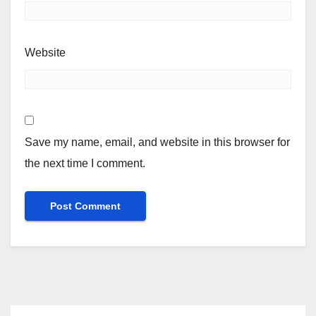
Website
Save my name, email, and website in this browser for
the next time I comment.