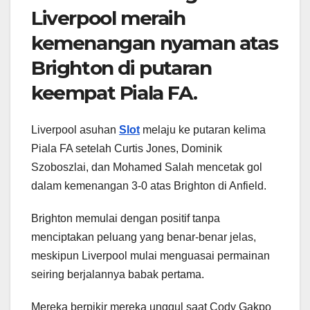
Liverpool meraih
kemenangan nyaman atas
Brighton di putaran
keempat Piala FA.
Liverpool asuhan
Slot
melaju ke putaran kelima
Piala FA setelah Curtis Jones, Dominik
Szoboszlai, dan Mohamed Salah mencetak gol
dalam kemenangan 3-0 atas Brighton di Anfield.
Brighton memulai dengan positif tanpa
menciptakan peluang yang benar-benar jelas,
meskipun Liverpool mulai menguasai permainan
seiring berjalannya babak pertama.
Mereka berpikir mereka unggul saat Cody Gakpo