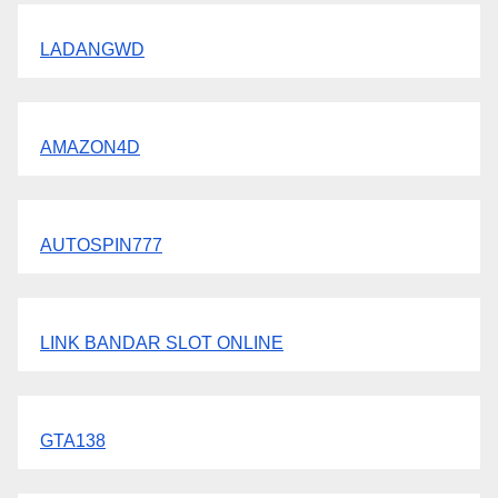
LADANGWD
AMAZON4D
AUTOSPIN777
LINK BANDAR SLOT ONLINE
GTA138