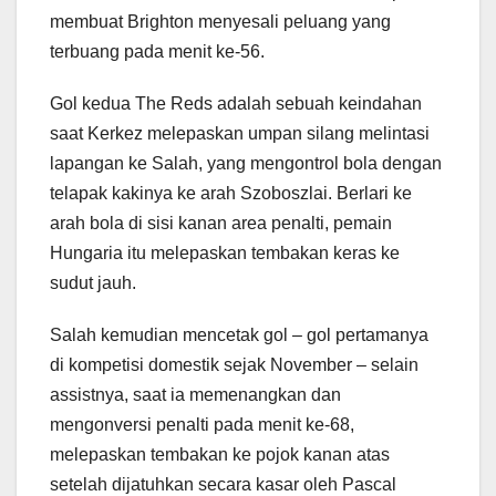
membuat Brighton menyesali peluang yang
terbuang pada menit ke-56.
Gol kedua The Reds adalah sebuah keindahan
saat Kerkez melepaskan umpan silang melintasi
lapangan ke Salah, yang mengontrol bola dengan
telapak kakinya ke arah Szoboszlai. Berlari ke
arah bola di sisi kanan area penalti, pemain
Hungaria itu melepaskan tembakan keras ke
sudut jauh.
Salah kemudian mencetak gol – gol pertamanya
di kompetisi domestik sejak November – selain
assistnya, saat ia memenangkan dan
mengonversi penalti pada menit ke-68,
melepaskan tembakan ke pojok kanan atas
setelah dijatuhkan secara kasar oleh Pascal