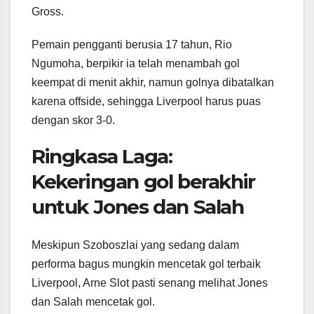
Gross.
Pemain pengganti berusia 17 tahun, Rio
Ngumoha, berpikir ia telah menambah gol
keempat di menit akhir, namun golnya dibatalkan
karena offside, sehingga Liverpool harus puas
dengan skor 3-0.
Ringkasa Laga:
Kekeringan gol berakhir
untuk Jones dan Salah
Meskipun Szoboszlai yang sedang dalam
performa bagus mungkin mencetak gol terbaik
Liverpool, Arne Slot pasti senang melihat Jones
dan Salah mencetak gol.