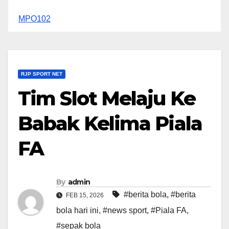
MPO102
RJP SPORT NET
Tim Slot Melaju Ke
Babak Kelima Piala
FA
By
admin
#berita bola
,
#berita
FEB 15, 2026
bola hari ini
,
#news sport
,
#Piala FA
,
#sepak bola