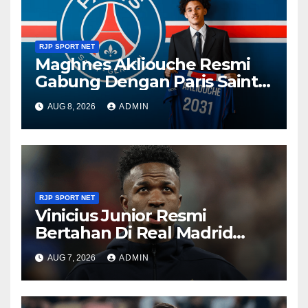
RJP SPORT NET
Maghnes Akliouche Resmi
Gabung Dengan Paris Saint-
Germain
AUG 8, 2026
ADMIN
RJP SPORT NET
Vinicius Junior Resmi
Bertahan Di Real Madrid
Sampai 2032
AUG 7, 2026
ADMIN