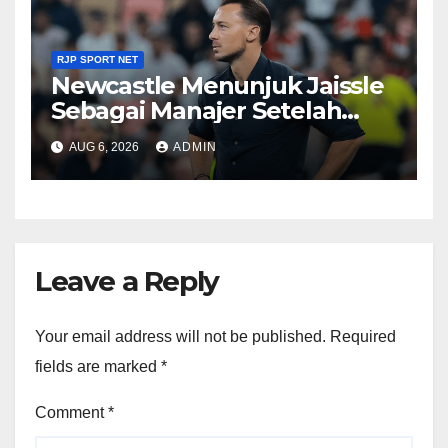
RJP SPORT NET
Newcastle Menunjuk Jaissle
Sebagai Manajer Setelah
Kepergian Howe
AUG 6, 2026
ADMIN
Leave a Reply
Your email address will not be published.
Required
fields are marked
*
Comment
*