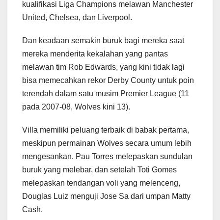
kualifikasi Liga Champions melawan Manchester
United, Chelsea, dan Liverpool.
Dan keadaan semakin buruk bagi mereka saat
mereka menderita kekalahan yang pantas
melawan tim Rob Edwards, yang kini tidak lagi
bisa memecahkan rekor Derby County untuk poin
terendah dalam satu musim Premier League (11
pada 2007-08, Wolves kini 13).
Villa memiliki peluang terbaik di babak pertama,
meskipun permainan Wolves secara umum lebih
mengesankan. Pau Torres melepaskan sundulan
buruk yang melebar, dan setelah Toti Gomes
melepaskan tendangan voli yang melenceng,
Douglas Luiz menguji Jose Sa dari umpan Matty
Cash.