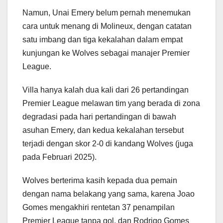
Namun, Unai Emery belum pernah menemukan
cara untuk menang di Molineux, dengan catatan
satu imbang dan tiga kekalahan dalam empat
kunjungan ke Wolves sebagai manajer Premier
League.
Villa hanya kalah dua kali dari 26 pertandingan
Premier League melawan tim yang berada di zona
degradasi pada hari pertandingan di bawah
asuhan Emery, dan kedua kekalahan tersebut
terjadi dengan skor 2-0 di kandang Wolves (juga
pada Februari 2025).
Wolves berterima kasih kepada dua pemain
dengan nama belakang yang sama, karena Joao
Gomes mengakhiri rentetan 37 penampilan
Premier League tanpa gol, dan Rodrigo Gomes