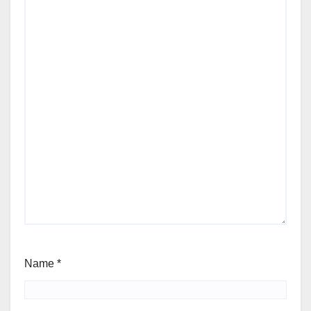
Name
*