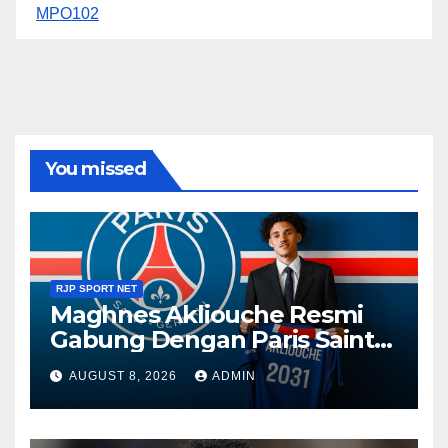
MPO102
You missed
RJP SPORT NET
Maghnes Akliouche Resmi
Gabung Dengan Paris Saint-
Germain
AUGUST 8, 2026
ADMIN