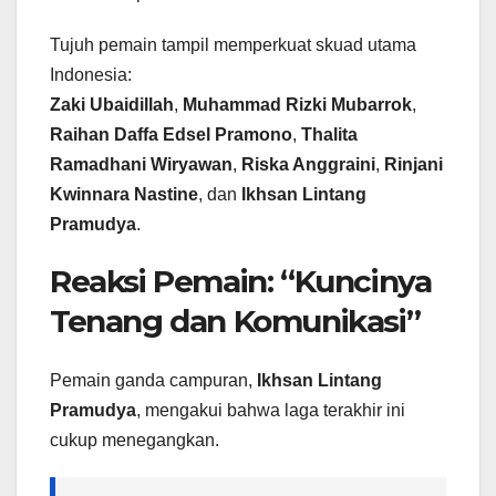
Tujuh pemain tampil memperkuat skuad utama
Indonesia:
Zaki Ubaidillah
,
Muhammad Rizki Mubarrok
,
Raihan Daffa Edsel Pramono
,
Thalita
Ramadhani Wiryawan
,
Riska Anggraini
,
Rinjani
Kwinnara Nastine
, dan
Ikhsan Lintang
Pramudya
.
Reaksi Pemain: “Kuncinya
Tenang dan Komunikasi”
Pemain ganda campuran,
Ikhsan Lintang
Pramudya
, mengakui bahwa laga terakhir ini
cukup menegangkan.