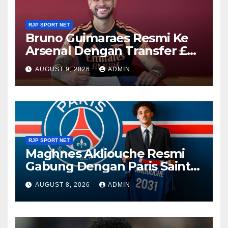
RJP SPORT NET
Bruno Guimaraes Resmi Ke
Arsenal Dengan Transfer £75
Juta
AUGUST 9, 2026
ADMIN
RJP SPORT NET
Maghnes Akliouche Resmi
Gabung Dengan Paris Saint-
Germain
AUGUST 8, 2026
ADMIN