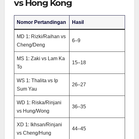
vs Hong Kong
Nomor Pertandingan
Hasil
MD 1: Rizki/Raihan vs
6–9
Cheng/Deng
MS 1: Zaki vs Lam Ka
15–18
To
WS 1: Thalita vs Ip
26–27
Sum Yau
WD 1: Riska/Rinjani
36–35
vs Hung/Wong
XD 1: Ikhsan/Rinjani
44–45
vs Cheng/Hung