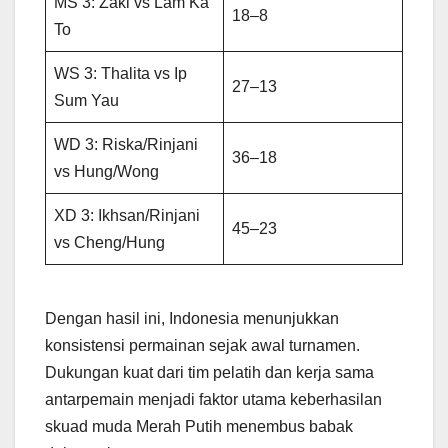
MS 3: Zaki vs Lam Ka
18–8
To
WS 3: Thalita vs Ip
27–13
Sum Yau
WD 3: Riska/Rinjani
36–18
vs Hung/Wong
XD 3: Ikhsan/Rinjani
45–23
vs Cheng/Hung
Dengan hasil ini, Indonesia menunjukkan
konsistensi permainan sejak awal turnamen.
Dukungan kuat dari tim pelatih dan kerja sama
antarpemain menjadi faktor utama keberhasilan
skuad muda Merah Putih menembus babak