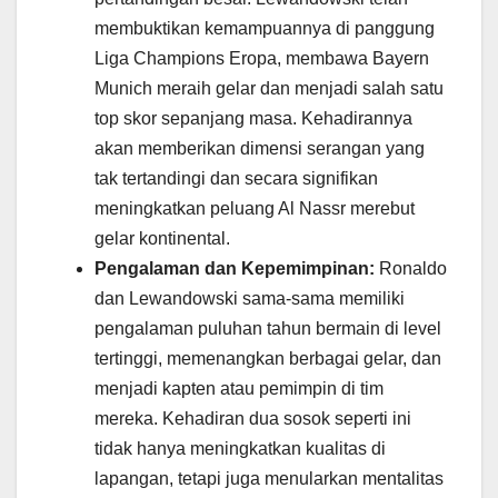
membuktikan kemampuannya di panggung
Liga Champions Eropa, membawa Bayern
Munich meraih gelar dan menjadi salah satu
top skor sepanjang masa. Kehadirannya
akan memberikan dimensi serangan yang
tak tertandingi dan secara signifikan
meningkatkan peluang Al Nassr merebut
gelar kontinental.
Pengalaman dan Kepemimpinan:
Ronaldo
dan Lewandowski sama-sama memiliki
pengalaman puluhan tahun bermain di level
tertinggi, memenangkan berbagai gelar, dan
menjadi kapten atau pemimpin di tim
mereka. Kehadiran dua sosok seperti ini
tidak hanya meningkatkan kualitas di
lapangan, tetapi juga menularkan mentalitas