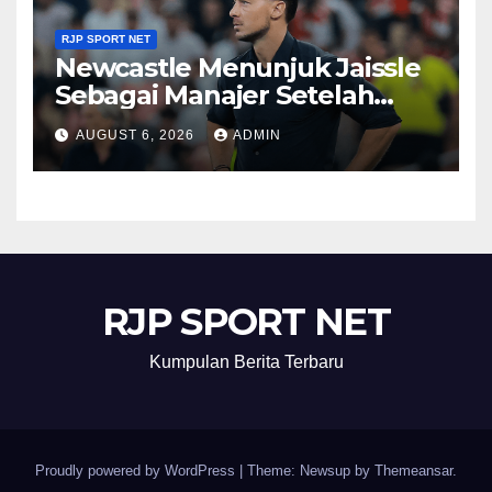
RJP SPORT NET
Newcastle Menunjuk Jaissle
Sebagai Manajer Setelah
Kepergian Howe
AUGUST 6, 2026
ADMIN
RJP SPORT NET
Kumpulan Berita Terbaru
Proudly powered by WordPress
|
Theme: Newsup by
Themeansar
.