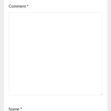
Comment
*
Name
*