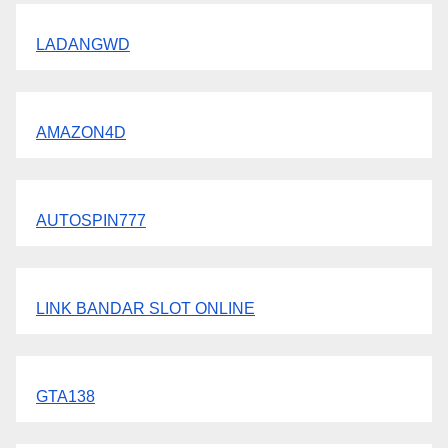
LADANGWD
AMAZON4D
AUTOSPIN777
LINK BANDAR SLOT ONLINE
GTA138