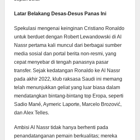
Latar Belakang Desas-Desus Panas Ini
Spekulasi mengenai keinginan Cristiano Ronaldo
untuk berduet dengan Robert Lewandowski di Al
Nassr pertama kali muncul dari berbagai sumber
media sosial dan portal berita non-resmi, yang
cepat menyebar di tengah panasnya pasar
transfer. Sejak kedatangan Ronaldo ke Al Nassr
pada akhir 2022, klub raksasa Saudi ini memang
telah menunjukkan geliat yang luar biasa dalam
mendatangkan bintang-bintang top Eropa, seperti
Sadio Mané, Aymeric Laporte, Marcelo Brozović,
dan Alex Telles.
Ambisi Al Nassr tidak hanya berhenti pada
penandatanganan pemain berkualitas; mereka