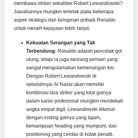
membawa striker sekaliber Robert Lewandowski?
Jawabannya mungkin terletak pada beberapa
aspek strategis dan keinginan pribadi Ronaldo
untuk meraih kejayaan lebih lanjut.
Kekuatan Serangan yang Tak
Terbendung:
Ronaldo adalah pencetak gol
ulung, tetapi ia juga seorang pemain yang
sangat mengutamakan kemenangan tim.
Dengan Robert Lewandowski di
sebelahnya, Al Nassr akan memiliki
kombinasi dua striker yang total golnya
dalam karier profesional mungkin mendekati
angka empat digit. Lewandowski dikenal
dengan insting golnya yang tajam,
kemampuan heading yang mumpuni, dan
positioning yang cerdas di kotak penalti.