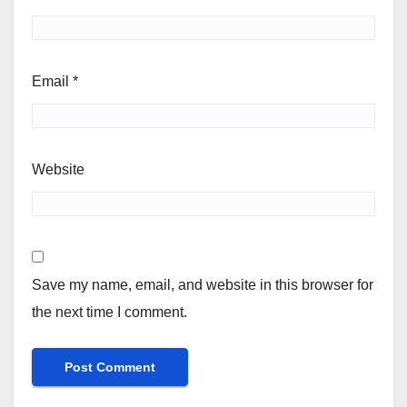
Email
*
Website
Save my name, email, and website in this browser for
the next time I comment.