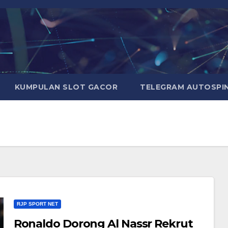
KUMPULAN SLOT GACOR
TELEGRAM AUTOSPI
RJP SPORT NET
Ronaldo Dorong Al Nassr Rekrut