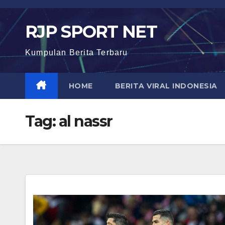
Skip
to
RJP SPORT NET
content
Kumpulan Berita Terbaru
HOME
BERITA VIRAL INDONESIA
Tag:
al nassr