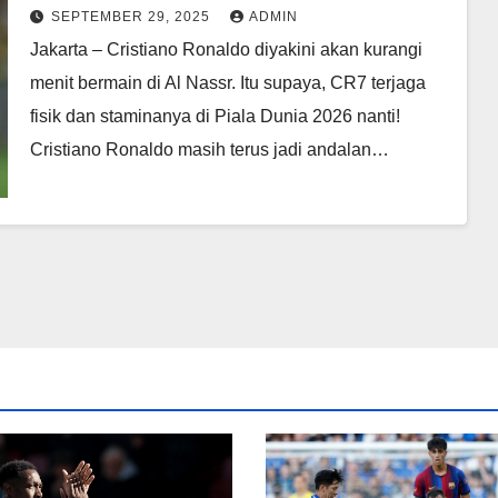
SEPTEMBER 29, 2025
ADMIN
Jakarta – Cristiano Ronaldo diyakini akan kurangi
menit bermain di Al Nassr. Itu supaya, CR7 terjaga
fisik dan staminanya di Piala Dunia 2026 nanti!
Cristiano Ronaldo masih terus jadi andalan…