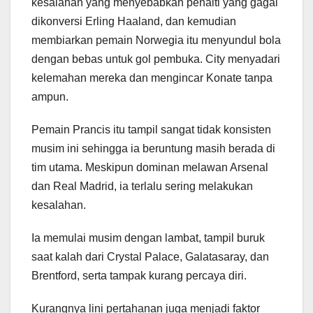
kesalahan yang menyebabkan penalti yang gagal
dikonversi Erling Haaland, dan kemudian
membiarkan pemain Norwegia itu menyundul bola
dengan bebas untuk gol pembuka. City menyadari
kelemahan mereka dan mengincar Konate tanpa
ampun.
Pemain Prancis itu tampil sangat tidak konsisten
musim ini sehingga ia beruntung masih berada di
tim utama. Meskipun dominan melawan Arsenal
dan Real Madrid, ia terlalu sering melakukan
kesalahan.
Ia memulai musim dengan lambat, tampil buruk
saat kalah dari Crystal Palace, Galatasaray, dan
Brentford, serta tampak kurang percaya diri.
Kurangnya lini pertahanan juga menjadi faktor