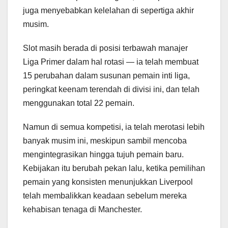
juga menyebabkan kelelahan di sepertiga akhir
musim.
Slot masih berada di posisi terbawah manajer
Liga Primer dalam hal rotasi — ia telah membuat
15 perubahan dalam susunan pemain inti liga,
peringkat keenam terendah di divisi ini, dan telah
menggunakan total 22 pemain.
Namun di semua kompetisi, ia telah merotasi lebih
banyak musim ini, meskipun sambil mencoba
mengintegrasikan hingga tujuh pemain baru.
Kebijakan itu berubah pekan lalu, ketika pemilihan
pemain yang konsisten menunjukkan Liverpool
telah membalikkan keadaan sebelum mereka
kehabisan tenaga di Manchester.