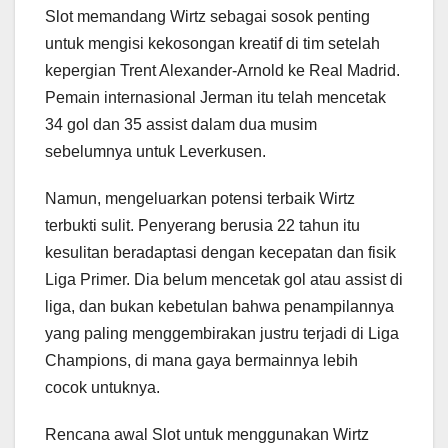
Slot memandang Wirtz sebagai sosok penting
untuk mengisi kekosongan kreatif di tim setelah
kepergian Trent Alexander-Arnold ke Real Madrid.
Pemain internasional Jerman itu telah mencetak
34 gol dan 35 assist dalam dua musim
sebelumnya untuk Leverkusen.
Namun, mengeluarkan potensi terbaik Wirtz
terbukti sulit. Penyerang berusia 22 tahun itu
kesulitan beradaptasi dengan kecepatan dan fisik
Liga Primer. Dia belum mencetak gol atau assist di
liga, dan bukan kebetulan bahwa penampilannya
yang paling menggembirakan justru terjadi di Liga
Champions, di mana gaya bermainnya lebih
cocok untuknya.
Rencana awal Slot untuk menggunakan Wirtz