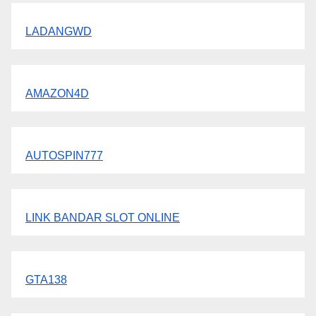
LADANGWD
AMAZON4D
AUTOSPIN777
LINK BANDAR SLOT ONLINE
GTA138