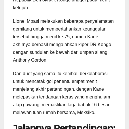
ketujuh.
Lionel Mpasi melakukan beberapa penyelamatan
gemilang untuk mempertahankan keunggulan
tersebut hingga menit ke-75, namun Kane
akhirnya berhasil mengalahkan kiper DR Kongo
dengan sundulan ke bawah dari umpan silang
Anthony Gordon.
Dan duet yang sama itu kembali berkolaborasi
untuk mencetak gol penentu empat menit
menjelang akhir pertandingan, dengan Kane
melepaskan tendangan keras yang menghujam
atap gawang, memastikan laga babak 16 besar
melawan tuan rumah bersama, Meksiko.
Jalannya Pertandingan: