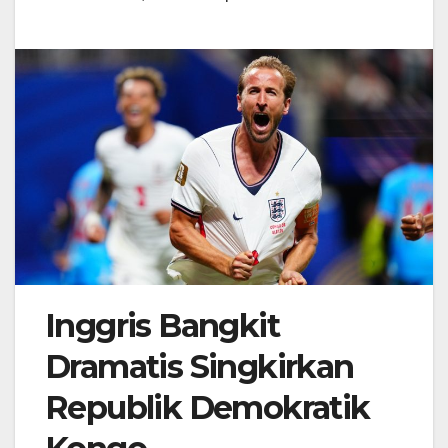
Inggris Bangkit
Dramatis Singkirkan
Republik Demokratik