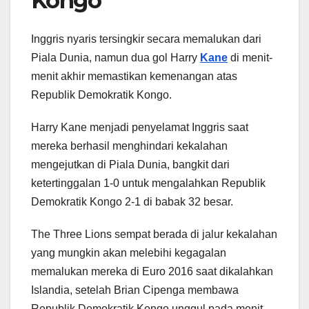
Kongo
Inggris nyaris tersingkir secara memalukan dari
Piala Dunia, namun dua gol Harry
Kane
di menit-
menit akhir memastikan kemenangan atas
Republik Demokratik Kongo.
Harry Kane menjadi penyelamat Inggris saat
mereka berhasil menghindari kekalahan
mengejutkan di Piala Dunia, bangkit dari
ketertinggalan 1-0 untuk mengalahkan Republik
Demokratik Kongo 2-1 di babak 32 besar.
The Three Lions sempat berada di jalur kekalahan
yang mungkin akan melebihi kegagalan
memalukan mereka di Euro 2016 saat dikalahkan
Islandia, setelah Brian Cipenga membawa
Republik Demokratik Kongo unggul pada menit