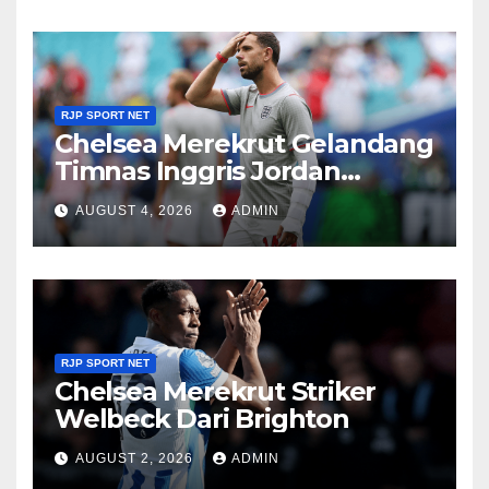
RJP SPORT NET
Chelsea Merekrut Gelandang
Timnas Inggris Jordan
Henderson
AUGUST 4, 2026
ADMIN
RJP SPORT NET
Chelsea Merekrut Striker
Welbeck Dari Brighton
AUGUST 2, 2026
ADMIN