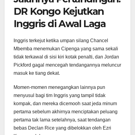
DR Kongo Kejutkan
Inggris di Awal Laga
Inggris terkejut ketika umpan silang Chancel
Mbemba menemukan Cipenga yang sama sekali
tidak terkawal di sisi kiri kotak penalti, dan Jordan
Pickford gagal mencegah tendangannya meluncur
masuk ke tiang dekat.
Momen-momen menegangkan lainnya pun
menyusul bagi tim Inggris yang tampil tidak
kompak, dan mereka dicemooh saat jeda minum
pertama sebelum akhirnya menciptakan peluang
pertama tak lama setelahnya, saat tendangan
bebas Declan Rice yang dibelokkan oleh Ezri