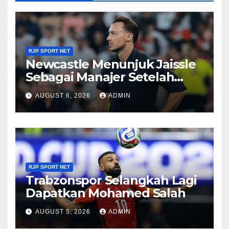
RJP SPORT NET
Newcastle Menunjuk Jaissle
Sebagai Manajer Setelah
Kepergian Howe
AUGUST 6, 2026
ADMIN
RJP SPORT NET
Trabzonspor Selangkah Lagi
Dapatkan Mohamed Salah
AUGUST 5, 2026
ADMIN