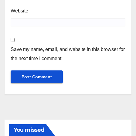
Website
Save my name, email, and website in this browser for
the next time I comment.
You missed