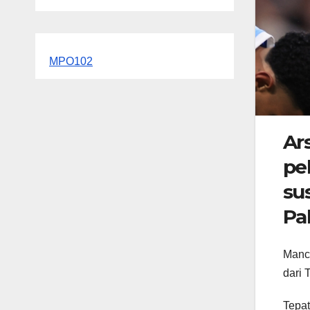
MPO102
Ar
pe
su
Pal
Manc
dari 
Tepat