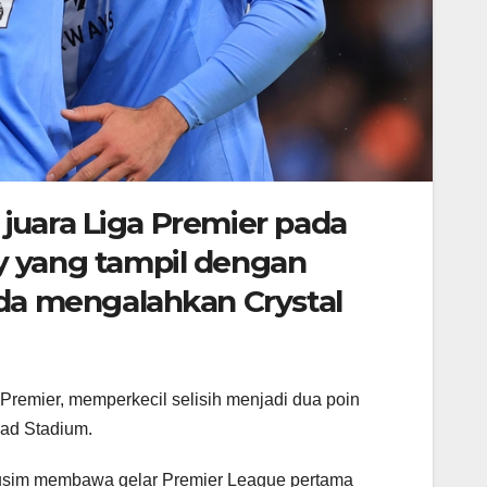
 juara Liga Premier pada
ty yang tampil dengan
da mengalahkan Crystal
Premier, memperkecil selisih menjadi dua poin
had Stadium.
r musim membawa gelar Premier League pertama