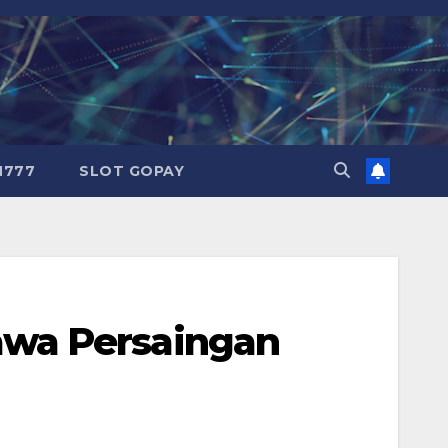
N777
SLOT GOPAY
awa Persaingan