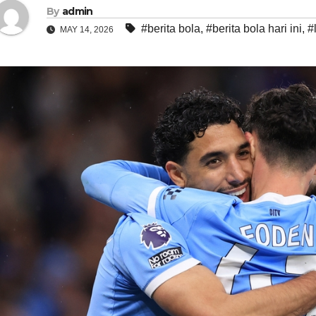
By
admin
#berita bola
,
#berita bola hari ini
,
#
MAY 14, 2026