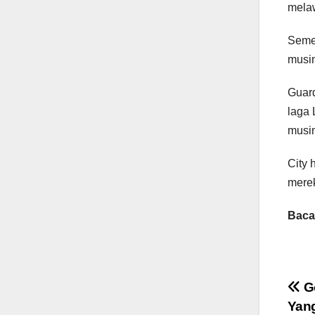
melaw
Semen
musim
Guard
laga 
musim
City 
merek
Baca 
Po
G
Yan