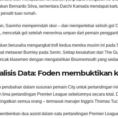
ukan Bernardo Silva, sementara Daichi Kamada mendapat kartu
 penalti tuan rumah.
, Savinho memperindah skor – dan memperlebar selisih gol Cit
, mencetak gol setelah menerima umpan dari pemain pengganti
akan berusaha mengangkat trofi kedua mereka musim ini pada 
al melawan Burnley pada Senin. Setiap kesalahan dari The G
uncak klasemen dengan mengalahkan Bournemouth yang sedang
alisis Data: Foden membuktikan k
perubahan dalam susunan pemain City untuk pertandingan ini
 lima pertandingan Premier League sebelumnya secara total.
ngatkan semua orang – termasuk manajer Inggris Thomas Tuche
emberikan dua assist dalam satu pertandingan Premier Leagu