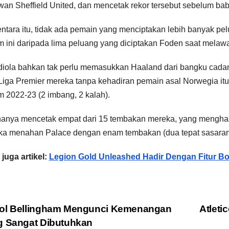
an Sheffield United, dan mencetak rekor tersebut sebelum bab
tara itu, tidak ada pemain yang menciptakan lebih banyak pel
 ini daripada lima peluang yang diciptakan Foden saat melaw
iola bahkan tak perlu memasukkan Haaland dari bangku cadan
Liga Premier mereka tanpa kehadiran pemain asal Norwegia it
 2022-23 (2 imbang, 2 kalah).
hanya mencetak empat dari 15 tembakan mereka, yang menghasilka
a menahan Palace dengan enam tembakan (dua tepat sasaran)
juga artikel:
Legion Gold Unleashed Hadir Dengan Fitur B
st
ol Bellingham Mengunci Kemenangan
Atleti
g Sangat Dibutuhkan