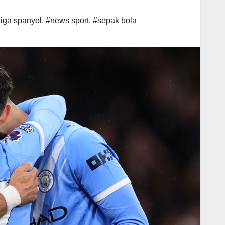
liga spanyol
,
#news sport
,
#sepak bola