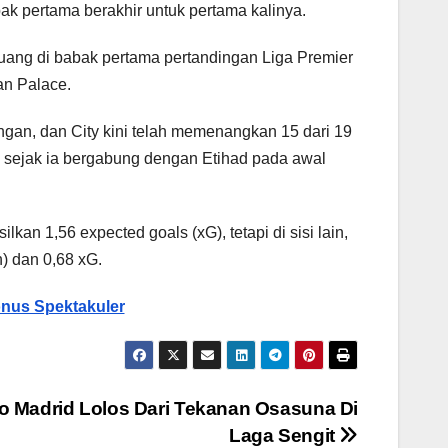
ak pertama berakhir untuk pertama kalinya.
uang di babak pertama pertandingan Liga Premier
an Palace.
gan, dan City kini telah memenangkan 15 dari 19
u sejak ia bergabung dengan Etihad pada awal
n 1,56 expected goals (xG), tetapi di sisi lain,
 dan 0,68 xG.
onus Spektakuler
co Madrid Lolos Dari Tekanan Osasuna Di
Laga Sengit