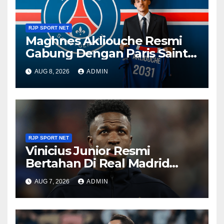
RJP SPORT NET
Maghnes Akliouche Resmi
Gabung Dengan Paris Saint-
Germain
AUG 8, 2026
ADMIN
RJP SPORT NET
Vinicius Junior Resmi
Bertahan Di Real Madrid
Sampai 2032
AUG 7, 2026
ADMIN