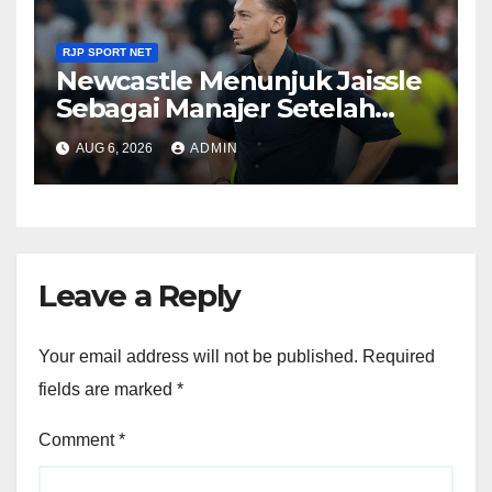
RJP SPORT NET
Newcastle Menunjuk Jaissle
Sebagai Manajer Setelah
Kepergian Howe
AUG 6, 2026
ADMIN
Leave a Reply
Your email address will not be published.
Required
fields are marked
*
Comment
*