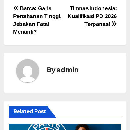
Post
Barca: Garis
Timnas Indonesia:
Pertahanan Tinggi,
Kualifikasi PD 2026
navigation
Jebakan Fatal
Terpanas!
Menanti?
By
admin
Related Post