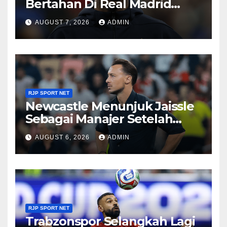
Bertahan Di Real Madrid
Sampai 2032
AUGUST 7, 2026
ADMIN
RJP SPORT NET
Newcastle Menunjuk Jaissle
Sebagai Manajer Setelah
Kepergian Howe
AUGUST 6, 2026
ADMIN
RJP SPORT NET
Trabzonspor Selangkah Lagi