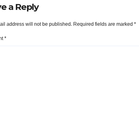
e a Reply
il address will not be published.
Required fields are marked
*
nt
*