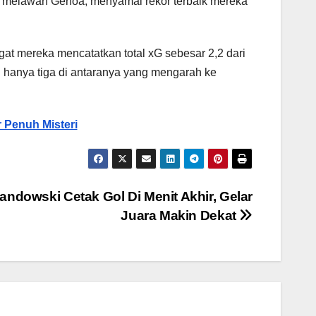
liga melawan Genoa, menyamai rekor terbaik mereka
gat mereka mencatatkan total xG sebesar 2,2 dari
 hanya tiga di antaranya yang mengarah ke
 Penuh Misteri
ndowski Cetak Gol Di Menit Akhir, Gelar
Juara Makin Dekat