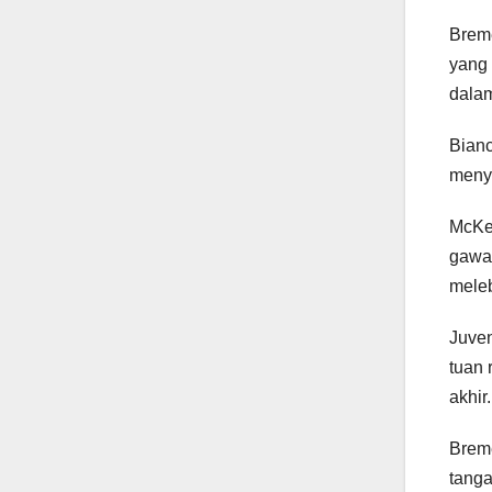
Breme
yang 
dalam
Bianc
menya
McKen
gawan
meleb
Juven
tuan 
akhir.
Breme
tanga