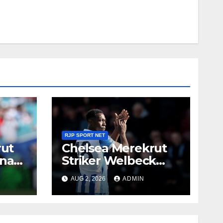
RJP SPORT NET
rut
Chelsea Merekrut
nas
Striker Welbeck
Dari Brighton
AUG 2, 2026
ADMIN