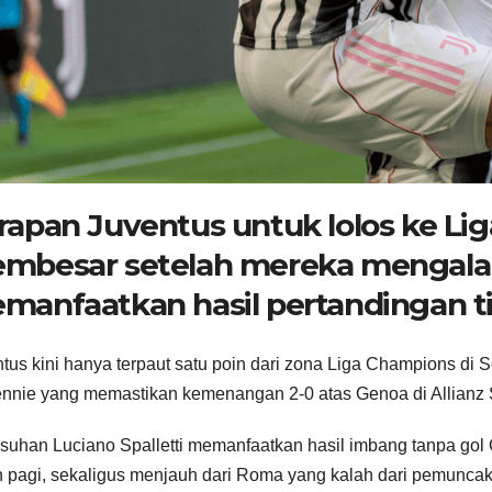
rapan Juventus untuk lolos ke L
mbesar setelah mereka mengala
manfaatkan hasil pertandingan ti
tus kini hanya terpaut satu poin dari zona Liga Champions di Se
nie yang memastikan kemenangan 2-0 atas Genoa di Allianz 
suhan Luciano Spalletti memanfaatkan hasil imbang tanpa go
 pagi, sekaligus menjauh dari Roma yang kalah dari pemuncak 