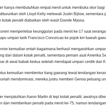
r hanya membutuhkan empat menit untuk membuka skor bagi Ju
diturunkan oleh Lloyd Kelly melewati Justin Bijlow, sementara
 kotak penalti diabaikan oleh wasit Davide Massa.
oneri memperlebar keunggulan pada menit ke-17 saat seranga
pu umpan tarik Francisco Conceicao ke pojok kiri bawah gaw
nie kemudian entah bagaimana berhasil mengarahkan umpan s
g dari dalam kotak penalti, sementara pemain asal Amerika Se
ar di awal babak kedua setelah mendapat umpan cerdik dari 
tus kemudian membentur tiang gawang lewat tendangan keras 
rumah mendominasi, mereka justru memberi Genoa peluang unt
r menjatuhkan Aaron Martin di tepi kotak penalti; awalnya d
n dan memberikan penalti pada menit ke-75, namun tendangan pe