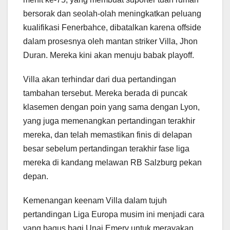
bersorak dan seolah-olah meningkatkan peluang
kualifikasi Fenerbahce, dibatalkan karena offside
dalam prosesnya oleh mantan striker Villa, Jhon
Duran. Mereka kini akan menuju babak playoff.
Villa akan terhindar dari dua pertandingan
tambahan tersebut. Mereka berada di puncak
klasemen dengan poin yang sama dengan Lyon,
yang juga memenangkan pertandingan terakhir
mereka, dan telah memastikan finis di delapan
besar sebelum pertandingan terakhir fase liga
mereka di kandang melawan RB Salzburg pekan
depan.
Kemenangan keenam Villa dalam tujuh
pertandingan Liga Europa musim ini menjadi cara
yang bagus bagi Unai Emery untuk merayakan