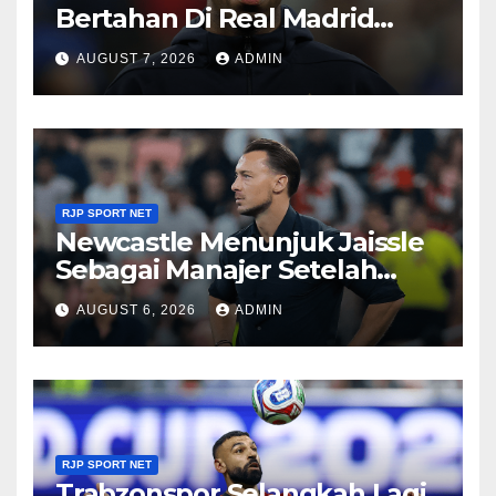
Bertahan Di Real Madrid
Sampai 2032
AUGUST 7, 2026
ADMIN
RJP SPORT NET
Newcastle Menunjuk Jaissle
Sebagai Manajer Setelah
Kepergian Howe
AUGUST 6, 2026
ADMIN
RJP SPORT NET
Trabzonspor Selangkah Lagi