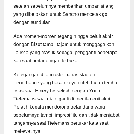
setelah sebelumnya memberikan umpan silang
yang dibelokkan untuk Sancho mencetak gol
dengan sundulan.
Ada momen-momen tegang hingga peluit akhir,
dengan Bizot tampil tajam untuk menggagalkan
Talisca yang masuk sebagai pengganti beberapa
kali saat pertandingan terbuka.
Ketegangan di atmosfer panas stadion
Fenerbahce yang basah kuyup oleh hujan terlihat
jelas saat Emery berselisih dengan Youri
Tielemans saat dia diganti di menit-menit akhir.
Pelatih kepala mendorong gelandang yang
sebelumnya tampil impresif itu dan tidak menjabat
tangannya saat Tielemans bertukar kata saat
melewatinya.