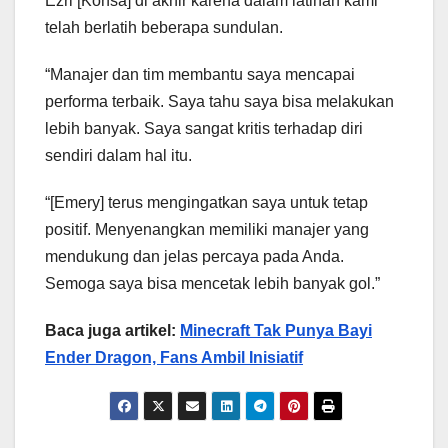
Ezri [Konsa] di akhir karena dalam latihan kami
telah berlatih beberapa sundulan.
“Manajer dan tim membantu saya mencapai
performa terbaik. Saya tahu saya bisa melakukan
lebih banyak. Saya sangat kritis terhadap diri
sendiri dalam hal itu.
“[Emery] terus mengingatkan saya untuk tetap
positif. Menyenangkan memiliki manajer yang
mendukung dan jelas percaya pada Anda.
Semoga saya bisa mencetak lebih banyak gol.”
Baca juga artikel:
Minecraft Tak Punya Bayi
Ender Dragon, Fans Ambil Inisiatif