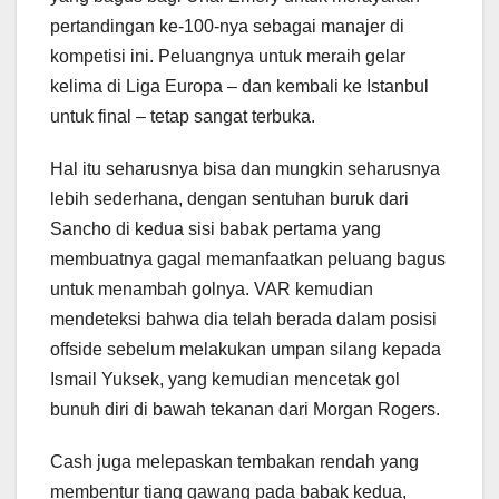
pertandingan ke-100-nya sebagai manajer di
kompetisi ini. Peluangnya untuk meraih gelar
kelima di Liga Europa – dan kembali ke Istanbul
untuk final – tetap sangat terbuka.
Hal itu seharusnya bisa dan mungkin seharusnya
lebih sederhana, dengan sentuhan buruk dari
Sancho di kedua sisi babak pertama yang
membuatnya gagal memanfaatkan peluang bagus
untuk menambah golnya. VAR kemudian
mendeteksi bahwa dia telah berada dalam posisi
offside sebelum melakukan umpan silang kepada
Ismail Yuksek, yang kemudian mencetak gol
bunuh diri di bawah tekanan dari Morgan Rogers.
Cash juga melepaskan tembakan rendah yang
membentur tiang gawang pada babak kedua,