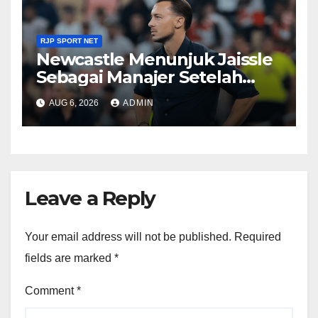
RJP SPORT NET
Newcastle Menunjuk Jaissle
Sebagai Manajer Setelah
Kepergian Howe
AUG 6, 2026
ADMIN
Leave a Reply
Your email address will not be published.
Required
fields are marked
*
Comment
*