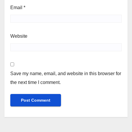
Email
*
Website
Save my name, email, and website in this browser for
the next time I comment.