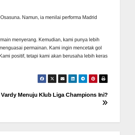
Osasuna. Namun, ia menilai performa Madrid
rmain menyerang. Kemudian, kami punya lebih
 menguasai permainan. Kami ingin mencetak gol
Kami positif, tetapi kami akan berusaha lebih keras
 Vardy Menuju Klub Liga Champions Ini?