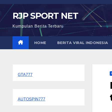
Skip
to
RJP SPORT NET
content
Kumpulan Berita Terbaru
HOME
BERITA VIRAL INDONESIA
GTA777
AUTOSPIN777