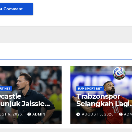
RT NET
RJP SPORT NET
castle
Trabzonspor
njuk Jaissle
Selangkah Lagi
gai Manajer
Dapatkan
ST 6, 2026
ADMIN
AUGUST 5, 2026
ADM
lah Kepergian
Mohamed Sala
e