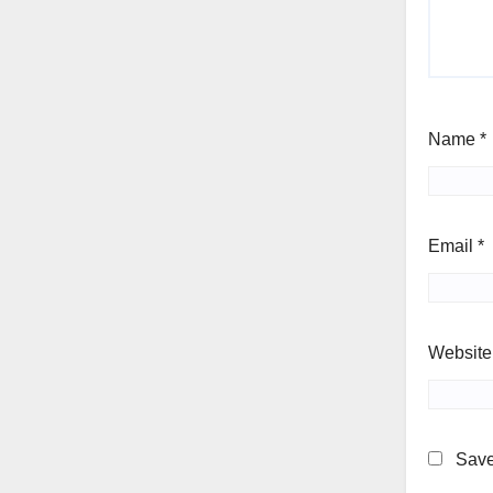
Name
*
Email
*
Website
Save