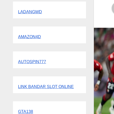
LADANGWD
AMAZON4D
AUTOSPIN777
LINK BANDAR SLOT ONLINE
GTA138