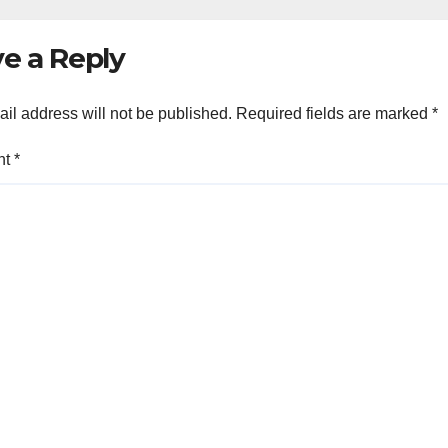
e a Reply
il address will not be published.
Required fields are marked
*
nt
*