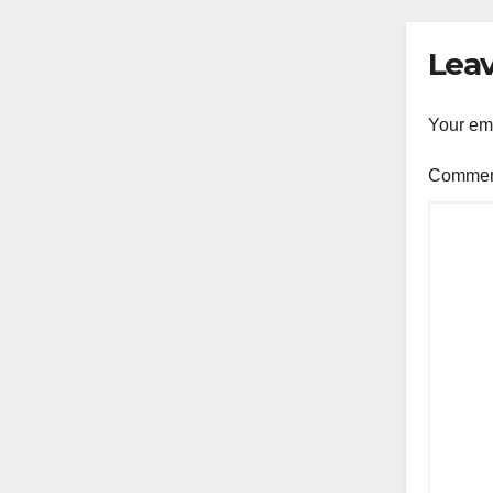
Leav
Your ema
Comme