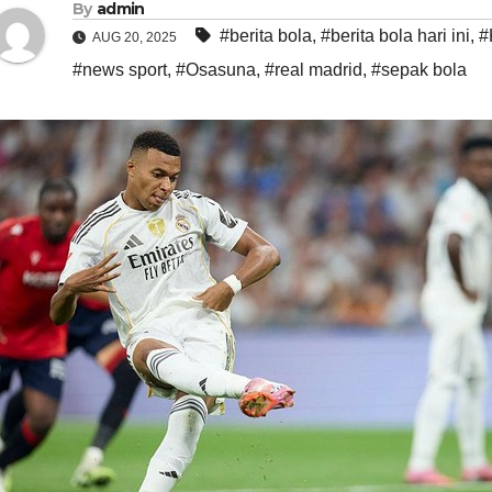
By
admin
#berita bola
,
#berita bola hari ini
,
#
AUG 20, 2025
#news sport
,
#Osasuna
,
#real madrid
,
#sepak bola