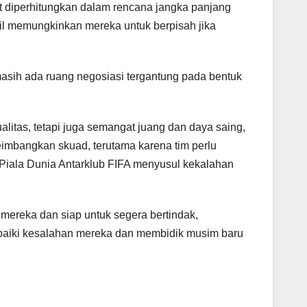
 diperhitungkan dalam rencana jangka panjang
il memungkinkan mereka untuk berpisah jika
i masih ada ruang negosiasi tergantung pada bentuk
litas, tetapi juga semangat juang dan daya saing,
imbangkan skuad, terutama karena tim perlu
Piala Dunia Antarklub FIFA menyusul kekalahan
mereka dan siap untuk segera bertindak,
rbaiki kesalahan mereka dan membidik musim baru