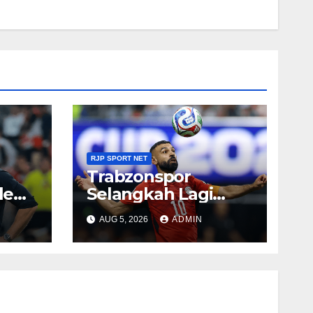
RJP SPORT NET
Trabzonspor
le
Selangkah Lagi
r
Dapatkan
AUG 5, 2026
ADMIN
ian
Mohamed Salah