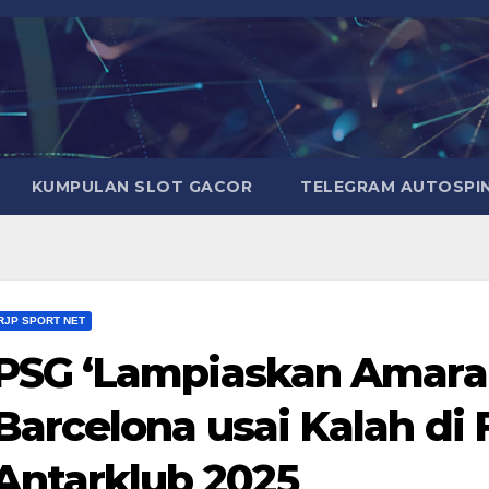
KUMPULAN SLOT GACOR
TELEGRAM AUTOSPI
RJP SPORT NET
PSG ‘Lampiaskan Amara
Barcelona usai Kalah di 
Antarklub 2025