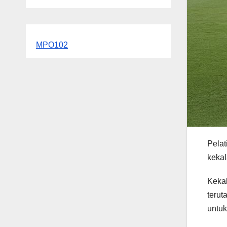
MPO102
Pelat
keka
Kekal
terut
untuk