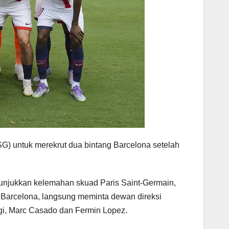
SG) untuk merekrut dua bintang Barcelona setelah
nunjukkan kelemahan skuad Paris Saint-Germain,
n Barcelona, langsung meminta dewan direksi
gi, Marc Casado dan Fermin Lopez.