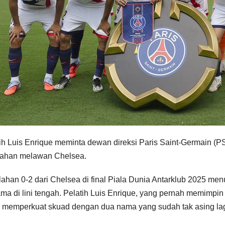
ih Luis Enrique meminta dewan direksi Paris Saint-Germain (P
lahan melawan Chelsea.
ahan 0-2 dari Chelsea di final Piala Dunia Antarklub 2025 me
ama di lini tengah. Pelatih Luis Enrique, yang pernah memimpi
 memperkuat skuad dengan dua nama yang sudah tak asing la