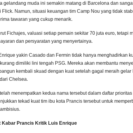
 gelandang muda ini semakin matang di Barcelona dan sangat
 Flick. Namun, situasi keuangan tim Camp Nou yang tidak stab
ima tawaran yang cukup menarik.
ut Fichajes, valuasi setiap pemain sekitar 70 juta euro, tetap
yaran dan persyaratan yang menyertainya.
Enrique yakin Casado dan Fermin tidak hanya menghadirkan kua
kurang dimiliki lini tengah PSG. Mereka akan membantu menye
ngun kembali skuad dengan kuat setelah gagal meraih gelar 
 dari Chelsea.
elah menempatkan kedua nama tersebut dalam daftar prioritas 
jukkan tekad kuat tim ibu kota Prancis tersebut untuk mempe
ambisius.
 Kabar Prancis Kritik Luis Enrique