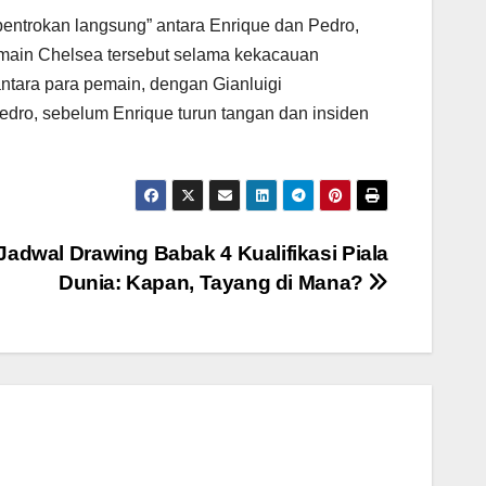
bentrokan langsung” antara Enrique dan Pedro,
main Chelsea tersebut selama kekacauan
antara para pemain, dengan Gianluigi
dro, sebelum Enrique turun tangan dan insiden
Jadwal Drawing Babak 4 Kualifikasi Piala
Dunia: Kapan, Tayang di Mana?