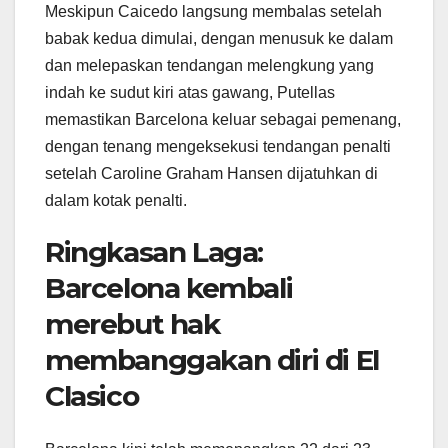
Meskipun Caicedo langsung membalas setelah
babak kedua dimulai, dengan menusuk ke dalam
dan melepaskan tendangan melengkung yang
indah ke sudut kiri atas gawang, Putellas
memastikan Barcelona keluar sebagai pemenang,
dengan tenang mengeksekusi tendangan penalti
setelah Caroline Graham Hansen dijatuhkan di
dalam kotak penalti.
Ringkasan Laga:
Barcelona kembali
merebut hak
membanggakan diri di El
Clasico