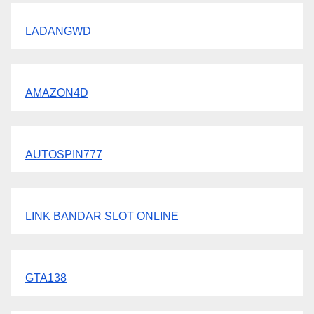
LADANGWD
AMAZON4D
AUTOSPIN777
LINK BANDAR SLOT ONLINE
GTA138