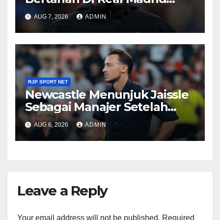
Sampai 2032
AUG 7, 2026
ADMIN
RJP SPORT NET
Newcastle Menunjuk Jaissle
Sebagai Manajer Setelah
Kepergian Howe
AUG 6, 2026
ADMIN
Leave a Reply
Your email address will not be published.
Required