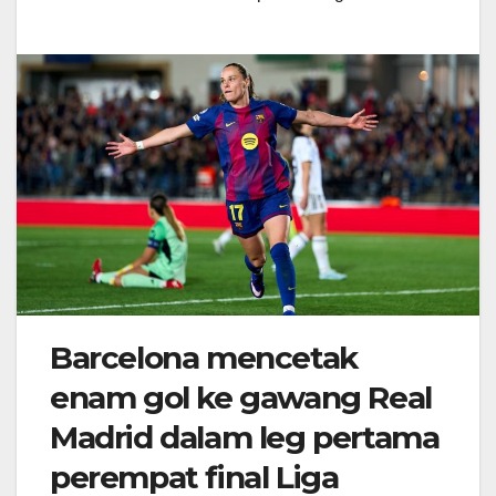
Barcelona mencetak
enam gol ke gawang Real
Madrid dalam leg pertama
perempat final Liga