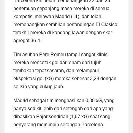
Barcelona kini telah memenangkan 22 dari 23
pertemuan sepanjang masa mereka di semua
kompetisi melawan Madrid (L1), dan telah
memenangkan sembilan pertandingan El Clasico
terakhir mereka di kandang lawan dengan skor
agregat 36-4.
Tim asuhan Pere Romeu tampil sangat klinis;
mereka mencetak gol dari enam dari tujuh
tembakan tepat sasaran, dan melampaui
ekspektasi gol (xG) mereka sebesar 3,28 dengan
selisih yang cukup jauh.
Madrid sebagai tim menghasilkan 0,88 xG, yang
hanya sedikit lebih dari setengah dari apa yang
dihasilkan Pajor sendirian (1,67 xG) saat sang
penyerang memimpin serangan Barcelona.