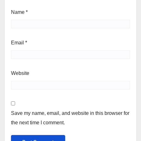
Name
*
Email
*
Website
Save my name, email, and website in this browser for
the next time I comment.