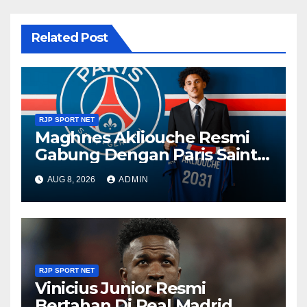
Related Post
RJP SPORT NET
Maghnes Akliouche Resmi
Gabung Dengan Paris Saint-
Germain
AUG 8, 2026
ADMIN
RJP SPORT NET
Vinicius Junior Resmi
Bertahan Di Real Madrid