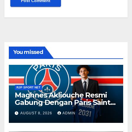
You missed
RJP SPORT NET
Maghnes Akliouche Resmi
Gabung Dengan Paris Saint-
Germain
AUGUST 8, 2026
ADMIN