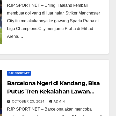
RJP SPORT NET – Erling Haaland kembali
membuat gol yang di luar nalar. Striker Manchester
City itu melakukannya ke gawang Sparta Praha di
Liga Champions.City menjamu Praha di Etihad
Arena,…
RJP SPORT NET
Barcelona Ngeri di Kandang, Bisa
Putus Tren Kekalahan Lawan
Bayern?
OCTOBER 23, 2024
ADMIN
RJP SPORT NET – Barcelona akan mencoba