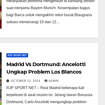
melanjutkan performa mengerikan di kandang sendiri
saat menjamu Bayern Munich. Kesempatan bagus
bagi Barca untuk mengakhiri rekor buruk.Blaugrana
sukses memenangi 10 dari 12…
RJP SPORT NET
Madrid Vs Dortmund: Ancelotti
Ungkap Problem Los Blancos
OCTOBER 22, 2024
ADMIN
RJP SPORT NET – Real Madrid beberapa kali
terpeleset di awal musim ini. Jelang lawan Borussia
Dortmund, Carlo Ancelotti mengungkap problem