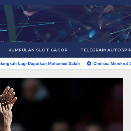
KUMPULAN SLOT GACOR
TELEGRAM AUTOSPI
Dapatkan Mohamed Salah
Chelsea Merekrut Gelandang Timn