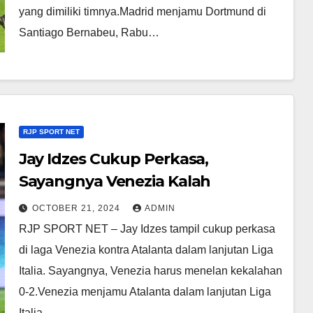
yang dimiliki timnya.Madrid menjamu Dortmund di
Santiago Bernabeu, Rabu…
RJP SPORT NET
Jay Idzes Cukup Perkasa,
Sayangnya Venezia Kalah
OCTOBER 21, 2024
ADMIN
RJP SPORT NET – Jay Idzes tampil cukup perkasa
di laga Venezia kontra Atalanta dalam lanjutan Liga
Italia. Sayangnya, Venezia harus menelan kekalahan
0-2.Venezia menjamu Atalanta dalam lanjutan Liga
Italia…