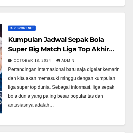
RJP SPORT NET
Kumpulan Jadwal Sepak Bola
Super Big Match Liga Top Akhir
Pekan Ini
OCTOBER 18, 2024
ADMIN
Pertandingan internasional baru saja digelar kemarin
dan kita akan memasuki minggu dengan kumpulan
liga super top dunia. Sebagai informasi, liga sepak
bola dunia yang paling besar popularitas dan
antusiasnya adalah…