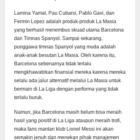
Lamina Yamal, Pau Cubarsi, Pablo Gavi, dan
Fermin Lopez adalah produk-produk La Masia
yang berhasil menembus skuad utama Barcelona
dan Timnas Spanyol. Sampai sekarang,
punggawa timnas Spanyol yang muda adalah
anak-anak besutan La Masia. Oleh karena itu,
Barcelona sebenarnya tidak terlalu
mengkhawatirkan finansial mereka karena mereka
selalu ada jalur alternatif melalui La Masia untuk
bermain di La Liga dengan performa yang tidak
terlalu buruk.
Namun, jika Barcelona masih belum bisa meraih
hasil yang positif di La Liga ataupun meraih trofi,
maka fans mantan klub Lionel Messi ini akan
semakin jenuh dan menekan pihak manajemen