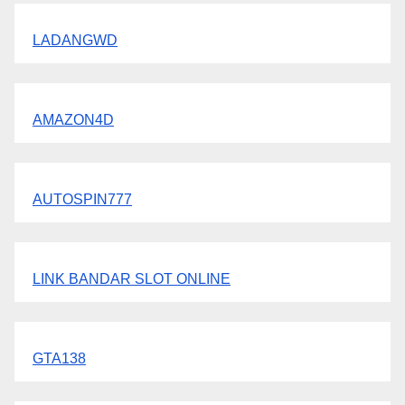
LADANGWD
AMAZON4D
AUTOSPIN777
LINK BANDAR SLOT ONLINE
GTA138