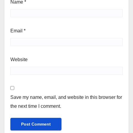
Name
*
Email
*
Website
Save my name, email, and website in this browser for
the next time I comment.