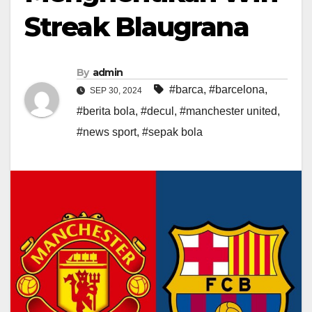
Streak Blaugrana
By
admin
#barca
,
#barcelona
,
SEP 30, 2024
#berita bola
,
#decul
,
#manchester united
,
#news sport
,
#sepak bola