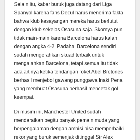
Selain itu, kabar buruk juga datang dari Liga
Spanyol karena fans Decul harus menerima fakta
bahwa klub kesayangan mereka harus berlutut
dengan klub sekelas Osasuna saja. Skornya pun
tidak main-main karena Barcelona harus kalah
dengan angka 4-2. Padahal Barcelona sendiri
sudah mengerahkan skuad terbaik untuk
mengalahkan Barcelona, tetapi semua itu tidak
ada artinya ketika tendangan roket Abel Bretones
berhasil menjebol gawang punggawa Inaki Pena
yang membuat Osasuna berhasil mencetak gol
keempat.
Di musim ini, Manchester United sudah
mendaratkan begitu banyak pemain muda yang
berpengalaman dengan ambisi bisa memperbaiki
rekor yang buruk semenjak ditinggal Sir Alex