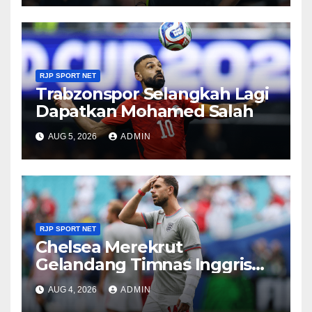
RJP SPORT NET
Trabzonspor Selangkah Lagi
Dapatkan Mohamed Salah
AUG 5, 2026
ADMIN
RJP SPORT NET
Chelsea Merekrut
Gelandang Timnas Inggris
Jordan Henderson
AUG 4, 2026
ADMIN