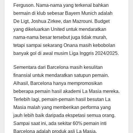
Ferguson. Nama-nama yang terkenal bahkan
bermain di klub sebesar Bayern Munich adalah
De Ligt, Joshua Zirkee, dan Mazrouni. Budget
yang dikeluarkan United untuk mendaratkan
nama-nama besar tersebut juga tidak murah,
tetapi sampai sekarang Onana masih kebobolan
banyak gol di awal musim Liga Inggris 2024/2025.
Sementara dari Barcelona masih kesulitan
finansial untuk mendaratkan satupun pemain.
Alhasil, Barcelona hanya mempromosikan
beberapa pemain hasil akademi La Masia mereka.
Terlebih lagi, pemain-pemain hasil besutan La
Masia malah yang memberikan performa yang
jauh lebih baik daripada ekspetasi semua orang.
Sampai saat ini, ada sekitar 60% pemain inti
Barcelona adalah produk asli La Masia.