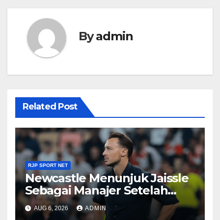
By
admin
Related Post
RJP SPORT NET
Newcastle Menunjuk Jaissle
Sebagai Manajer Setelah
Kepergian Howe
AUG 6, 2026
ADMIN