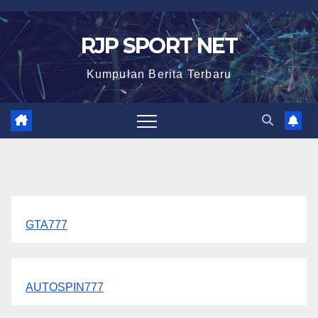
Skip
to
RJP SPORT NET
content
Kumpulan Berita Terbaru
GTA777
AUTOSPIN777