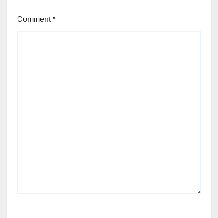
Comment
*