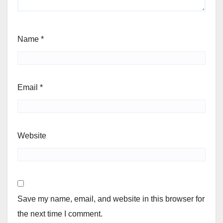
Name
*
Email
*
Website
Save my name, email, and website in this browser for
the next time I comment.