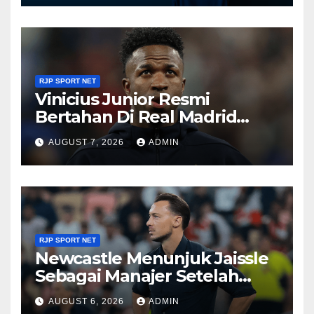
RJP SPORT NET
Vinicius Junior Resmi
Bertahan Di Real Madrid
Sampai 2032
AUGUST 7, 2026
ADMIN
RJP SPORT NET
Newcastle Menunjuk Jaissle
Sebagai Manajer Setelah
Kepergian Howe
AUGUST 6, 2026
ADMIN