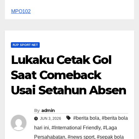
MPO102
RJP SPORT NET
Lukaku Cetak Gol
Saat Comeback
Usai Setahun Absen
By
admin
#berita bola
,
#berita bola
JUN 3, 2026
hari ini
,
#International Friendly
,
#Laga
Persahabatan
,
#news sport
,
#sepak bola