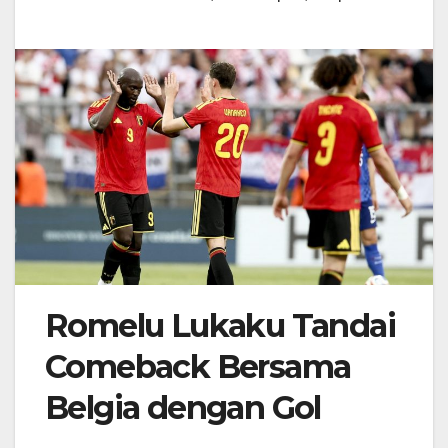
Romelu Lukaku Tandai
Comeback Bersama
Belgia dengan Gol