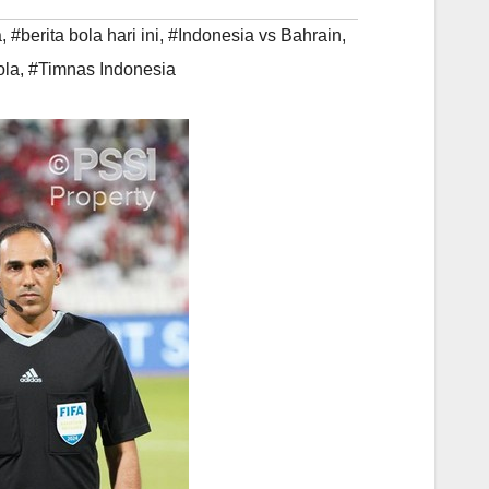
a
,
#berita bola hari ini
,
#Indonesia vs Bahrain
,
ola
,
#Timnas Indonesia