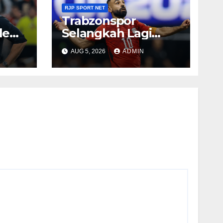
RJP SPORT NET
Trabzonspor
le
Selangkah Lagi
r
Dapatkan
AUG 5, 2026
ADMIN
ian
Mohamed Salah