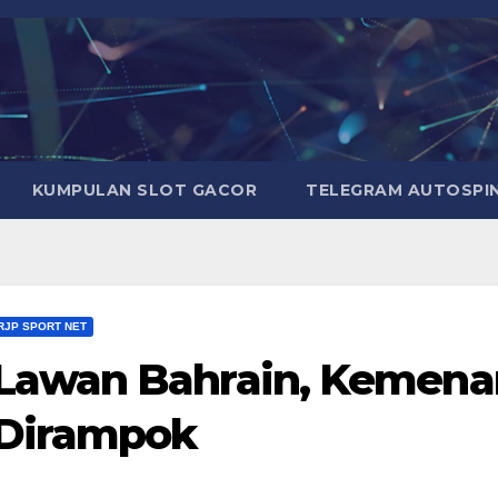
KUMPULAN SLOT GACOR
TELEGRAM AUTOSPI
RJP SPORT NET
Lawan Bahrain, Kemena
Dirampok