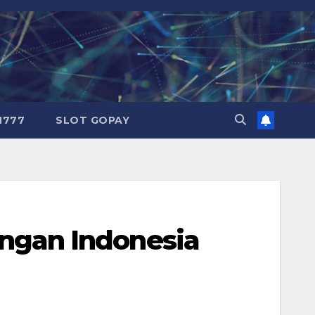
N777
SLOT GOPAY
ngan Indonesia