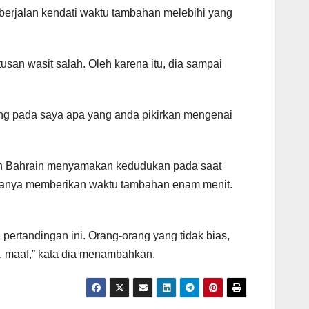
berjalan kendati waktu tambahan melebihi yang
an wasit salah. Oleh karena itu, dia sampai
ang pada saya apa yang anda pikirkan mengenai
elah Bahrain menyamakan kedudukan pada saat
sit hanya memberikan waktu tambahan enam menit.
ertandingan ini. Orang-orang yang tidak bias,
h, maaf,” kata dia menambahkan.