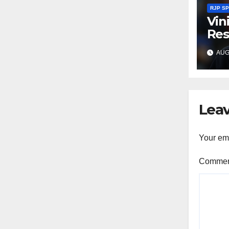
RJP SP
Vin
Res
Rea
AUG 
203
Leav
Your ema
Comme