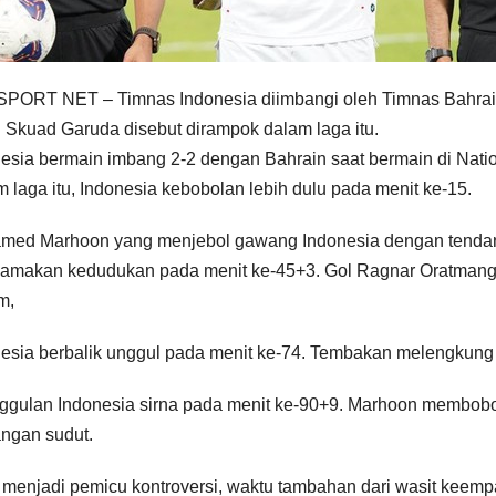
PORT NET – Timnas Indonesia diimbangi oleh Timnas Bahrain d
 Skuad Garuda disebut dirampok dalam laga itu.
esia bermain imbang 2-2 dengan Bahrain saat bermain di Nation
 laga itu, Indonesia kebobolan lebih dulu pada menit ke-15.
ed Marhoon yang menjebol gawang Indonesia dengan tendanga
amakan kedudukan pada menit ke-45+3. Gol Ragnar Oratmango
m,
esia berbalik unggul pada menit ke-74. Tembakan melengkung 
gulan Indonesia sirna pada menit ke-90+9. Marhoon membobo
ngan sudut.
menjadi pemicu kontroversi, waktu tambahan dari wasit keem