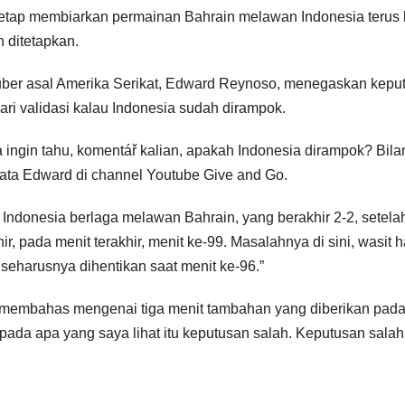
tetap membiarkan permainan Bahrain melawan Indonesia terus 
 ditetapkan.
ber asal Amerika Serikat, Edward Reynoso, menegaskan keputus
ri validasi kalau Indonesia sudah dirampok.
 ingin tahu, komentář kalian, apakah Indonesia dirampok? Bil
 kata Edward di channel Youtube Give and Go.
 Indonesia berlaga melawan Bahrain, yang berakhir 2-2, set
hir, pada menit terakhir, menit ke-99. Masalahnya di sini, wa
seharusnya dihentikan saat menit ke-96.”
 membahas mengenai tiga menit tambahan yang diberikan pada p
, pada apa yang saya lihat itu keputusan salah. Keputusan sala