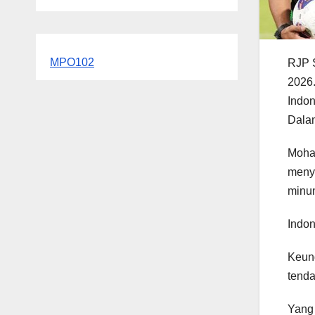
MPO102
RJP S
2026.
Indon
Dalam
Moham
meny
minu
Indon
Keung
tenda
Yang 