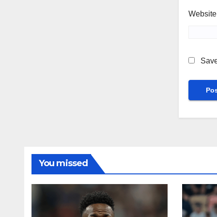
Website
Save
You missed