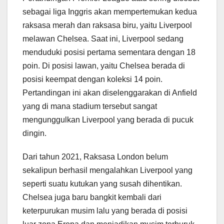
sebagai liga Inggris akan mempertemukan kedua
raksasa merah dan raksasa biru, yaitu Liverpool
melawan Chelsea. Saat ini, Liverpool sedang
menduduki posisi pertama sementara dengan 18
poin. Di posisi lawan, yaitu Chelsea berada di
posisi keempat dengan koleksi 14 poin.
Pertandingan ini akan diselenggarakan di Anfield
yang di mana stadium tersebut sangat
mengunggulkan Liverpool yang berada di pucuk
dingin.
Dari tahun 2021, Raksasa London belum
sekalipun berhasil mengalahkan Liverpool yang
seperti suatu kutukan yang susah dihentikan.
Chelsea juga baru bangkit kembali dari
keterpurukan musim lalu yang berada di posisi