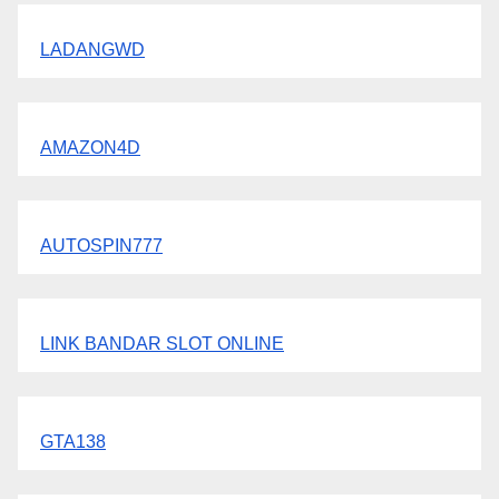
LADANGWD
AMAZON4D
AUTOSPIN777
LINK BANDAR SLOT ONLINE
GTA138