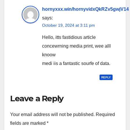
hornyxxx.win/hornyvidxQkRZv5gwjV14
says:
October 19, 2024 at 3:11 pm
Hello, itts fastidious article
concewrning media print, wee alll
knoow
medi iis a fantastic sourfe of data.
REPLY
Leave a Reply
Your email address will not be published.
Required
fields are marked
*