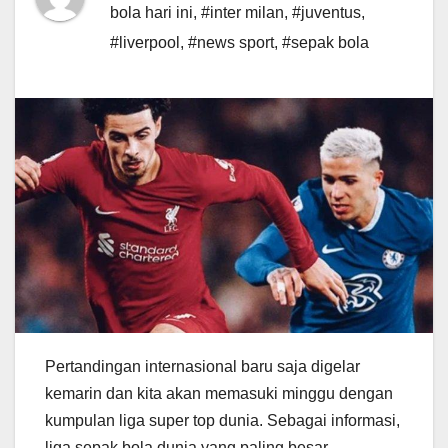
bola hari ini
,
#inter milan
,
#juventus
,
#liverpool
,
#news sport
,
#sepak bola
Pertandingan internasional baru saja digelar
kemarin dan kita akan memasuki minggu dengan
kumpulan liga super top dunia. Sebagai informasi,
liga sepak bola dunia yang paling besar