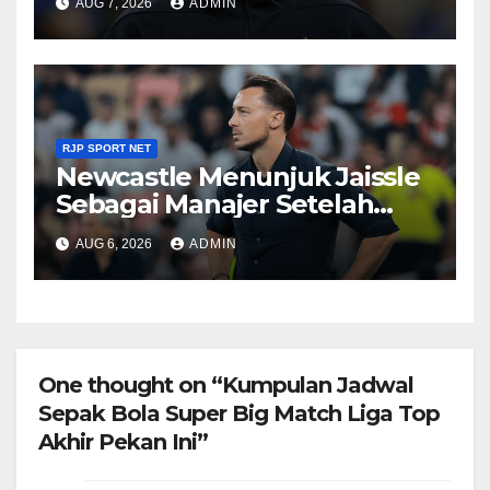
AUG 7, 2026
ADMIN
RJP SPORT NET
Newcastle Menunjuk Jaissle
Sebagai Manajer Setelah
Kepergian Howe
AUG 6, 2026
ADMIN
One thought on “Kumpulan Jadwal
Sepak Bola Super Big Match Liga Top
Akhir Pekan Ini”