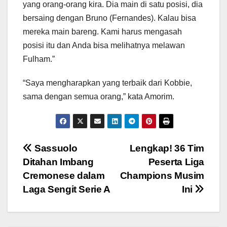
yang orang-orang kira. Dia main di satu posisi, dia
bersaing dengan Bruno (Fernandes). Kalau bisa
mereka main bareng. Kami harus mengasah
posisi itu dan Anda bisa melihatnya melawan
Fulham.”
“Saya mengharapkan yang terbaik dari Kobbie,
sama dengan semua orang,” kata Amorim.
Post
Sassuolo
Lengkap! 36 Tim
Ditahan Imbang
Peserta Liga
navigation
Cremonese dalam
Champions Musim
Laga Sengit Serie A
Ini