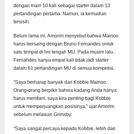
dengan main 10 kali sebagai starter dalam 13
pertandingan pertama. Namun, ia kemudian
tersisih.
Belum lama ini, Amorim menyebut bahwa Mainoo
harus bersaing dengan Bruno Fernandes untuk
satu tempat di lini tengah MU. Pada musim lalu,
Fernandes hanya empat kali tidak jadi starter
dalam 61 pertandingan MU di semua kompetisi.
“Saya berharap banyak dari Kobbie Mainoo.
Orang-orang berpikir bahwa kadang Anda hanya
harus memberi, saya kira penting bagi Kobbie
untuk memperjuangkan posisinya,” ujar Amorim
sebelum melawan Grimsby.
“Saya sangat percaya kepada Kobbie, lebih dari