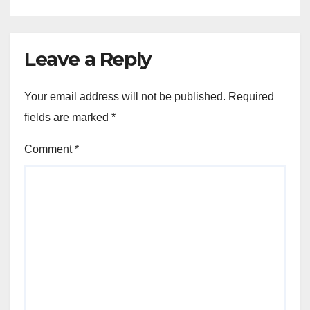
Leave a Reply
Your email address will not be published.
Required
fields are marked
*
Comment
*