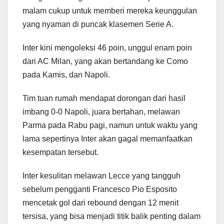
malam cukup untuk memberi mereka keunggulan
yang nyaman di puncak klasemen Serie A.
Inter kini mengoleksi 46 poin, unggul enam poin
dari AC Milan, yang akan bertandang ke Como
pada Kamis, dan Napoli.
Tim tuan rumah mendapat dorongan dari hasil
imbang 0-0 Napoli, juara bertahan, melawan
Parma pada Rabu pagi, namun untuk waktu yang
lama sepertinya Inter akan gagal memanfaatkan
kesempatan tersebut.
Inter kesulitan melawan Lecce yang tangguh
sebelum pengganti Francesco Pio Esposito
mencetak gol dari rebound dengan 12 menit
tersisa, yang bisa menjadi titik balik penting dalam