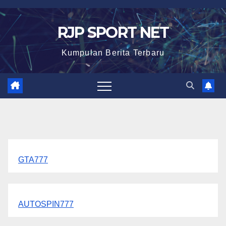
Skip
to
RJP SPORT NET
content
Kumpulan Berita Terbaru
GTA777
AUTOSPIN777