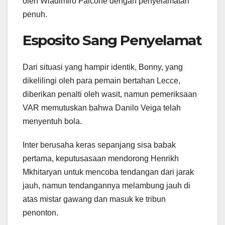
oleh Wladimiro Falcone dengan penyelamatan
penuh.
Esposito Sang Penyelamat
Dari situasi yang hampir identik, Bonny, yang
dikelilingi oleh para pemain bertahan Lecce,
diberikan penalti oleh wasit, namun pemeriksaan
VAR memutuskan bahwa Danilo Veiga telah
menyentuh bola.
Inter berusaha keras sepanjang sisa babak
pertama, keputusasaan mendorong Henrikh
Mkhitaryan untuk mencoba tendangan dari jarak
jauh, namun tendangannya melambung jauh di
atas mistar gawang dan masuk ke tribun
penonton.