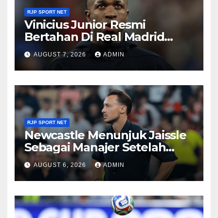
RJP SPORT NET
Vinicius Junior Resmi
Bertahan Di Real Madrid
Sampai 2032
AUGUST 7, 2026
ADMIN
RJP SPORT NET
Newcastle Menunjuk Jaissle
Sebagai Manajer Setelah
Kepergian Howe
AUGUST 6, 2026
ADMIN