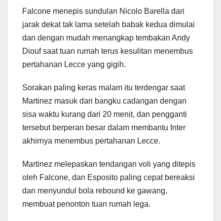
Falcone menepis sundulan Nicolo Barella dari
jarak dekat tak lama setelah babak kedua dimulai
dan dengan mudah menangkap tembakan Andy
Diouf saat tuan rumah terus kesulitan menembus
pertahanan Lecce yang gigih.
Sorakan paling keras malam itu terdengar saat
Martinez masuk dari bangku cadangan dengan
sisa waktu kurang dari 20 menit, dan pengganti
tersebut berperan besar dalam membantu Inter
akhirnya menembus pertahanan Lecce.
Martinez melepaskan tendangan voli yang ditepis
oleh Falcone, dan Esposito paling cepat bereaksi
dan menyundul bola rebound ke gawang,
membuat penonton tuan rumah lega.