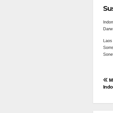
Su
Indon
Darwi
Laos
Soms
Sonev
Po
Mi
Indo
na