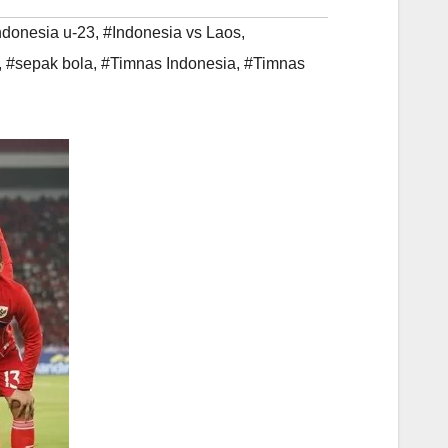
ndonesia u-23
,
#Indonesia vs Laos
,
,
#sepak bola
,
#Timnas Indonesia
,
#Timnas