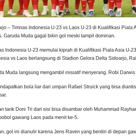
rjo – Timnas Indonesia U-23 vs Laos U-23 di Kualifikasi Piala
s. Garuda Muda gagal bikin gol meski tampil dominan.
s Indonesia U-23 memulai kiprah di Kualifikasi Piala Asia U
esia vs Laos berlangsung di Stadion Gelora Delta Sidoarjo, Ra
a Muda langsung mengambil inisiatif menyerang. Robi Darwis
ndapatkan bola liar dari umpan Rafael Struick yang bisa diant
ar.
 tarik Doni Tri dari sisi bisa disambar oleh Muhammad Rayh
obol gawang Laos pada menit ke-5.
, gol ini dianulir karena Jens Raven yang berdiri di depan gaw