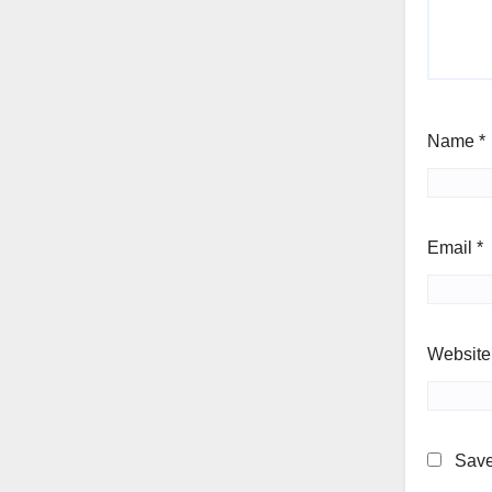
Name
*
Email
*
Website
Save