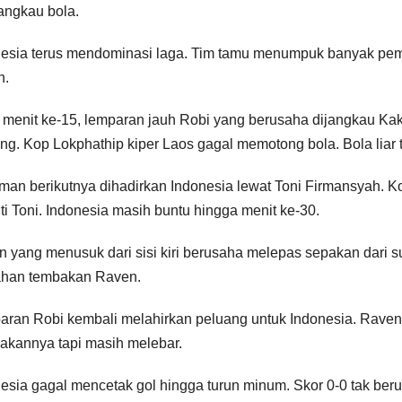
angkau bola.
esia terus mendominasi laga. Tim tamu menumpuk banyak pem
h.
menit ke-15, lemparan jauh Robi yang berusaha dijangkau Ka
g. Kop Lokphathip kiper Laos gagal memotong bola. Bola liar t
an berikutnya dihadirkan Indonesia lewat Toni Firmansyah. K
ti Toni. Indonesia masih buntu hingga menit ke-30.
 yang menusuk dari sisi kiri berusaha melepas sepakan dari s
han tembakan Raven.
ran Robi kembali melahirkan peluang untuk Indonesia. Raven b
kannya tapi masih melebar.
esia gagal mencetak gol hingga turun minum. Skor 0-0 tak ber