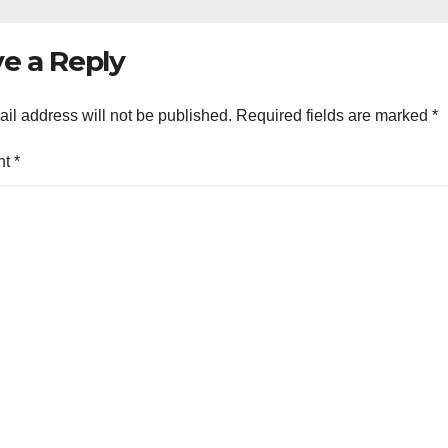
e a Reply
il address will not be published.
Required fields are marked
*
nt
*