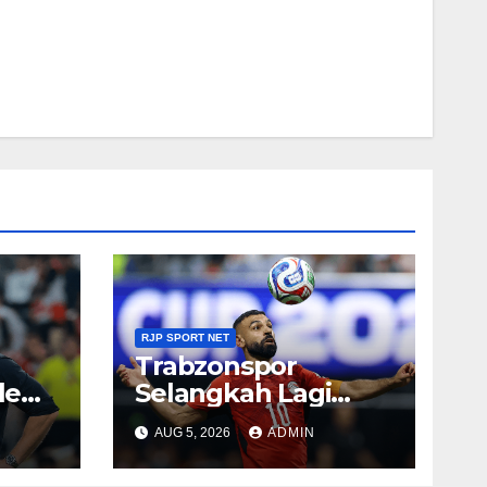
RJP SPORT NET
Trabzonspor
le
Selangkah Lagi
r
Dapatkan
AUG 5, 2026
ADMIN
ian
Mohamed Salah