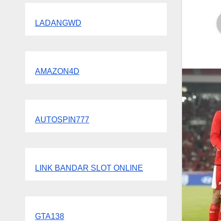
LADANGWD
AMAZON4D
AUTOSPIN777
LINK BANDAR SLOT ONLINE
GTA138