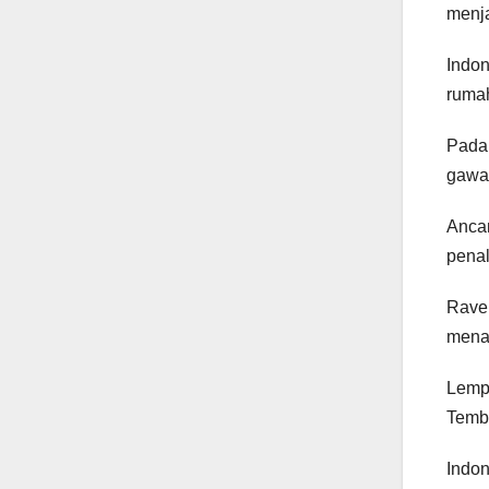
menj
Indon
ruma
Pada 
gawan
Ancam
penal
Raven
mena
Lempa
Temba
Indon