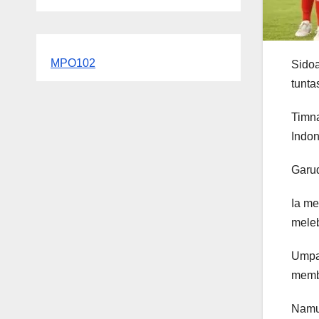
MPO102
Sidoa
tunta
Timna
Indon
Garud
Ia me
meleb
Umpan
memb
Namun