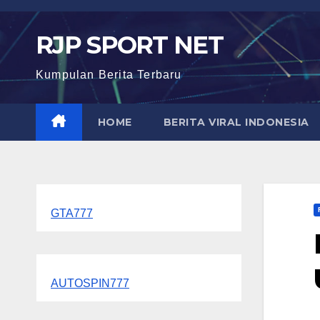
Skip
to
RJP SPORT NET
content
Kumpulan Berita Terbaru
HOME
BERITA VIRAL INDONESIA
GTA777
AUTOSPIN777