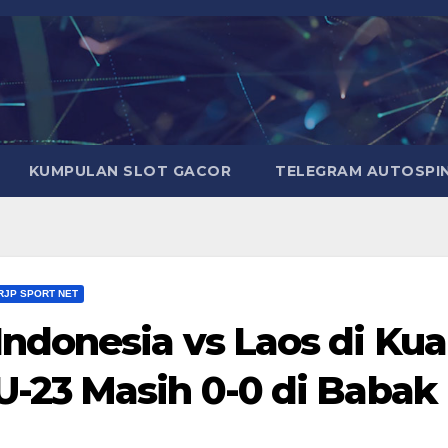
KUMPULAN SLOT GACOR
TELEGRAM AUTOSPI
RJP SPORT NET
Indonesia vs Laos di Kual
U-23 Masih 0-0 di Babak 